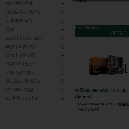
限量
機殼/機殼配件
電源供應器 | UPS
外接硬碟/週邊
🔑 登入現省 $100
螢幕
NT$ 8,
鍵鼠組 | 滑鼠 | 搖桿
喇叭 | 耳麥 | 椅
記憶卡 | 隨身碟
網路 AP | 藍芽
風扇 | 散熱裝置
各式線材(轉接頭)
OS/office/軟體
技嘉 B860M DS3H WIFI6E
(4dimm)
3C家電/USB週邊
M-ATX/Realtek2.5G+無線
年/5+1+2相