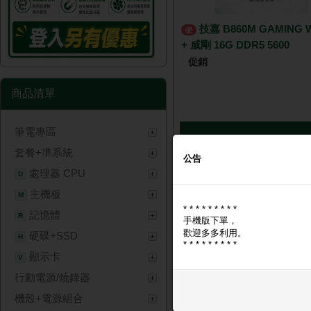
技嘉 B860M GAMING WIFI6
促
+ 威剛 16G DDR5 5600
促銷
商品清單
筆電專區
NT$ 9,
套餐+準系統
公告
處理器 CPU
U
主機板
M
* * * * * * * * *
記憶體
R
手機版下單，
歡迎多多利用。
硬碟+SSD
H
* * * * * * * * *
顯示卡
V
行動電源/燒錄器
技嘉 B860M GAMING WIFI
剛 16G DDR5-4800
機殼+電源組合