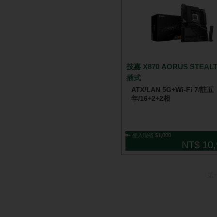
技嘉 X870 AORUS STEAL
插式
ATX/LAN 5G+Wi-Fi 7/註五
年/16+2+2相
🔑 登入現省 $1,000
NT$ 10,
第