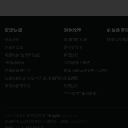
資訊快遞
購物說明
維修進度
最新消息
電腦門市 地圖
維修進度查
客服留言版
退換貨說明
電腦維修(估價單討論)
保固說明
FB粉絲專頁
2026營業日曆表
經銷商會員申請
技嘉 保固及維修中心 說明
技嘉維修到府收送申請 (限電腦門市)
常見問題
筆電詢價留言版
運費說明
****FB綁定帳號教學
2009-2026 ©
速易購電腦
All rights reserved.
本網站由元佑科技有限公司營運 統編：53734349
購物說明
｜
隱私權政策