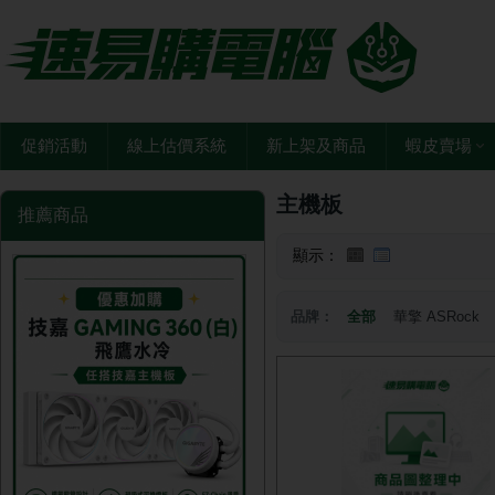
促銷活動
線上估價系統
新上架及商品
蝦皮賣場
主機板
推薦商品
顯示：
品牌：
全部
華擎 ASRock