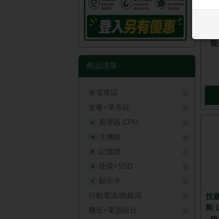
技嘉
DDR
限
商品清單
筆電專區
套餐+準系統
處理器 CPU
U
主機板
M
記憶體
R
硬碟+SSD
H
顯示卡
V
行動電源/燒錄器
技嘉
剛 1
機殼+電源組合