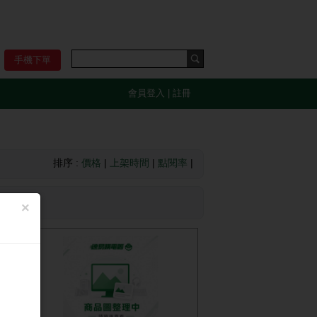
手機下單
會員登入
|
註冊
排序 :
價格
|
上架時間
|
點閱率
|
×