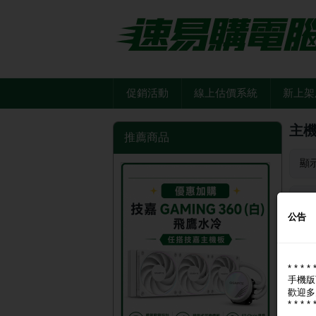
促銷活動
線上估價系統
新上架
主
推薦商品
顯
品
公告
* * * * 
手機版
歡迎多
* * * * 