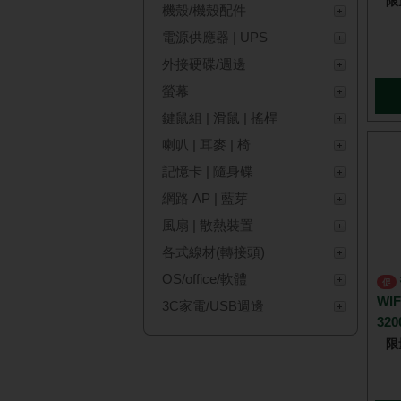
限
機殼/機殼配件
電源供應器 | UPS
外接硬碟/週邊
螢幕
鍵鼠組 | 滑鼠 | 搖桿
喇叭 | 耳麥 | 椅
記憶卡 | 隨身碟
網路 AP | 藍芽
風扇 | 散熱裝置
各式線材(轉接頭)
OS/office/軟體
技嘉 B760M GAMING PLUS
促
WIF
3C家電/USB週邊
320
限