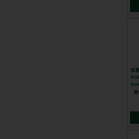
技嘉
AG
Km
超