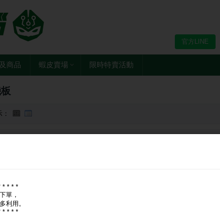
官方LINE
及商品
蝦皮賣場
限時特賣活動
機板
示：
牌：
全部
技嘉 GIGABYTE
微星 MSI
* * * * *
下單，
多利用。
* * * * *