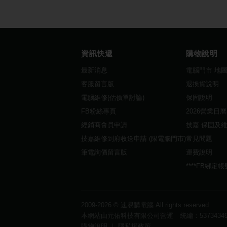
資訊快遞
購物說明
最新消息
電腦門市 地
客服留言版
退換貨說明
電腦維修(估價單討論)
保固說明
FB粉絲專頁
2026營業日
經銷商會員申請
技嘉 保固及
技嘉維修到府收送申請 (限電腦門市)
常見問題
筆電詢價留言版
運費說明
****FB綁定
2009-2026 ©
速易購電腦
All rights reserved.
本網站由元佑科技有限公司營運 統編：5373434
購物說明
｜
隱私權政策