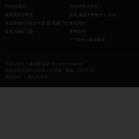
FB粉絲專頁
2026營業日曆表
經銷商會員申請
技嘉 保固及維修中心 說明
技嘉維修到府收送申請 (限電腦門市)
常見問題
筆電詢價留言版
運費說明
****FB綁定帳號教學
2009-2026 ©
速易購電腦
All rights reserved.
本網站由元佑科技有限公司營運 統編：53734349
購物說明
｜
隱私權政策