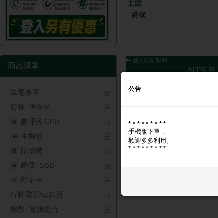
上型
終保
🔑 登入現省 $449
商品清單
NT$ 8,
公告
筆電專區
套餐+準系統
處理器 CPU
U
* * * * * * * * *
手機版下單，
主機板
M
歡迎多多利用。
* * * * * * * * *
記憶體
R
硬碟+SSD
H
顯示卡
V
行動電源/燒錄器
機殼+電源組合