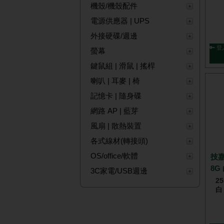
機殼/機殼配件
電源供應器 | UPS
外接硬碟/週邊
🔑 登
螢幕
鍵鼠組 | 滑鼠 | 搖桿
喇叭 | 耳麥 | 椅
記憶卡 | 隨身碟
網路 AP | 藍芽
風扇 | 散熱裝置
各式線材(轉接頭)
OS/office/軟體
技嘉
8G
3C家電/USB週邊
2
白