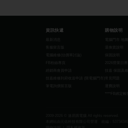
資訊快遞
購物說明
最新消息
電腦門市 地
客服留言版
退換貨說明
電腦維修(估價單討論)
保固說明
FB粉絲專頁
2026營業日
經銷商會員申請
技嘉 保固及
技嘉維修到府收送申請 (限電腦門市)
常見問題
筆電詢價留言版
運費說明
****FB綁定
2009-2026 ©
速易購電腦
All rights reserved.
本網站由元佑科技有限公司營運 統編：5373434
購物說明
｜
隱私權政策