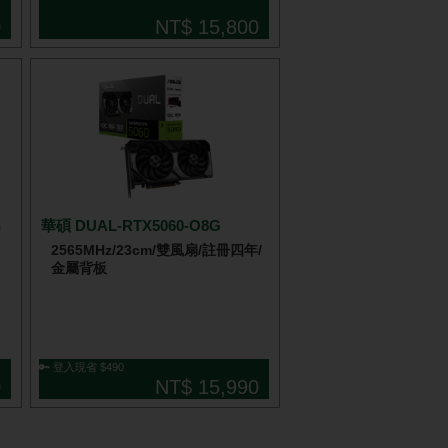
0
NT$ 15,800
n
華碩 DUAL-RTX5060-O8G
2565MHz/23cm/雙風扇/註冊四年/
金屬背板
🔑 登入現省 $490
0
NT$ 15,990