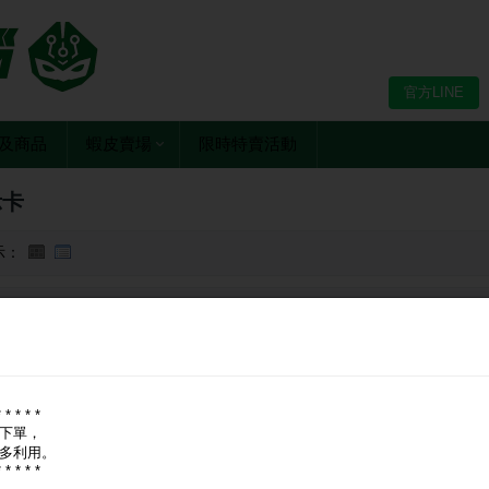
官方LINE
及商品
蝦皮賣場
限時特賣活動
示卡
示：
牌：
全部
華碩 ASUS
技嘉 GIGABYTE
映眾 INNO3D
微星 MSI
PN
* * * * *
下單，
多利用。
* * * * *