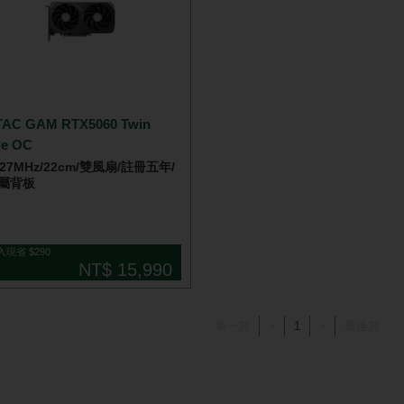
AC GAM RTX5060 Twin
e OC
527MHz/22cm/雙風扇/註冊五年/
屬背板
入現省 $290
NT$ 15,990
第一頁
«
1
»
最後頁