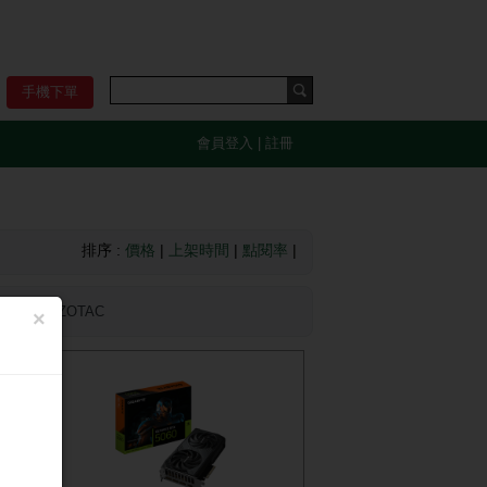
手機下單
會員登入
|
註冊
排序 :
價格
|
上架時間
|
點閱率
|
Y
索泰 ZOTAC
×