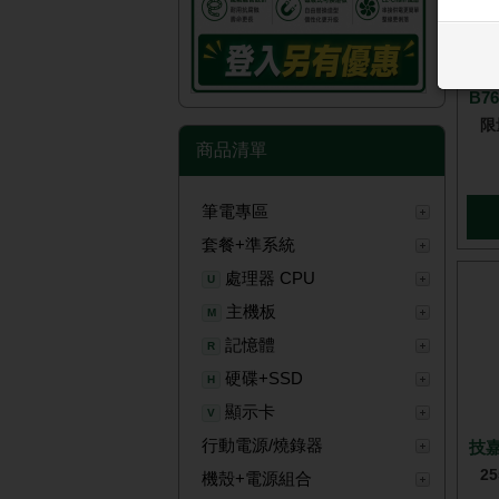
技嘉 RTX5060 WINDFORCE
促
MA
B76
限
商品清單
筆電專區
套餐+準系統
處理器 CPU
U
主機板
M
記憶體
R
硬碟+SSD
H
顯示卡
V
行動電源/燒錄器
技嘉
2
機殼+電源組合