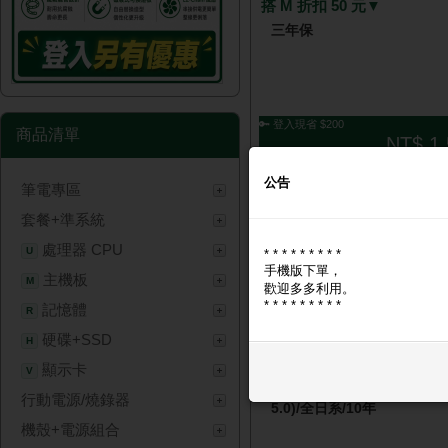
搭 M 折扣 50 元▼
三年保
🔑 登入現省 $200
商品清單
NT$ 1,
公告
筆電專區
套餐+準系統
處理器 CPU
U
* * * * * * * * *
手機版下單，
主機板
M
歡迎多多利用。
* * * * * * * * *
記憶體
R
硬碟+SSD
技嘉 AORUS ELITE 1000
H
搭 V 折扣 600 元▼
顯示卡
V
雙8/白金/全模組/ATX3.0(PC
行動電源/燒錄器
5.0)/全日系/10年
機殼+電源組合