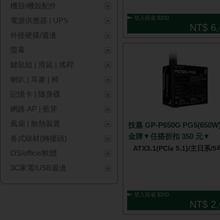
機殼/機殼配件
🔑 登入現省 $200
電源供應器 | UPS
NT$ 6,
外接硬碟/週邊
螢幕
鍵鼠組 | 滑鼠 | 搖桿
喇叭 | 耳麥 | 椅
記憶卡 | 隨身碟
網路 AP | 藍芽
風扇 | 散熱裝置
技嘉 GP-P650G PG5(650W)
金牌▼任搭折扣 350 元▼
各式線材(轉接頭)
ATX3.1(PCIe 5.1)/主日系/
OS/office/軟體
3C家電/USB週邊
🔑 登入現省 $200
NT$ 2,