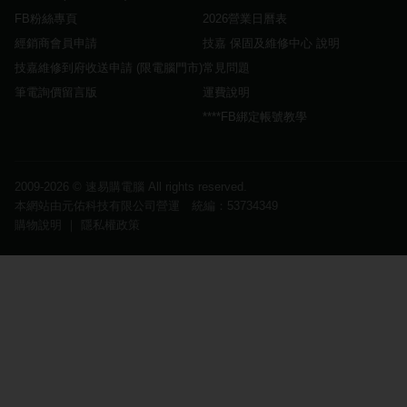
FB粉絲專頁
2026營業日曆表
經銷商會員申請
技嘉 保固及維修中心 說明
技嘉維修到府收送申請 (限電腦門市)
常見問題
筆電詢價留言版
運費說明
****FB綁定帳號教學
2009-2026 ©
速易購電腦
All rights reserved.
本網站由元佑科技有限公司營運 統編：53734349
購物說明
｜
隱私權政策