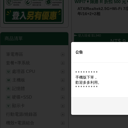
WIFI7▼限搭 R 折扣 500 元
ATX/Realtek2.5G+Wi-Fi 7
年/16+2+2相
🔑 登入現省 $1,940
商品清單
NT$ 9,
公告
筆電專區
套餐+準系統
處理器 CPU
U
* * * * * * * * *
手機版下單，
主機板
M
歡迎多多利用。
* * * * * * * * *
記憶體
R
硬碟+SSD
H
顯示卡
V
行動電源/燒錄器
機殼+電源組合