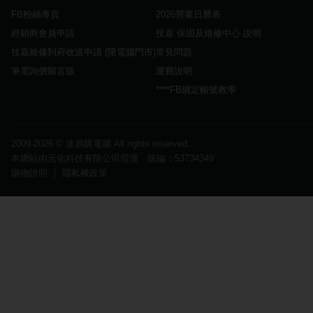
FB粉絲專頁
2026營業日曆表
經銷商會員申請
技嘉 保固及維修中心 說明
技嘉維修到府收送申請 (限電腦門市)
常見問題
筆電詢價留言版
運費說明
****FB綁定帳號教學
2009-2026 ©
速易購電腦
All rights reserved.
本網站由元佑科技有限公司營運 統編：53734349
購物說明
｜
隱私權政策