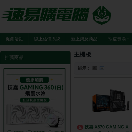
促銷活動
線上估價系統
新上架及商品
蝦皮賣場
主機板
推薦商品
顯示：
技嘉 X870 GAMING X
促