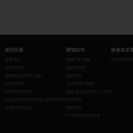
資訊快遞
購物說明
維修進度
最新消息
電腦門市 地圖
維修進度查
客服留言版
退換貨說明
電腦維修(估價單討論)
保固說明
FB粉絲專頁
2026營業日曆表
經銷商會員申請
技嘉 保固及維修中心 說明
技嘉維修到府收送申請 (限電腦門市)
常見問題
筆電詢價留言版
運費說明
****FB綁定帳號教學