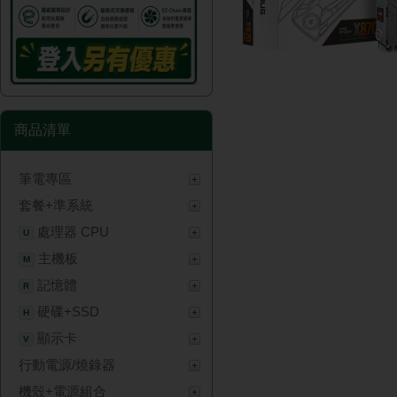
商品清單
筆電專區
套餐+準系統
處理器 CPU
U
主機板
M
記憶體
R
硬碟+SSD
H
顯示卡
V
行動電源/燒錄器
機殼+電源組合