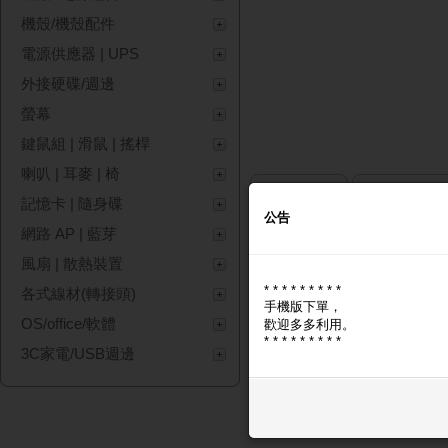
機殼/機殼配件
電源供應器 | UPS
外接硬碟/週邊
螢幕
鍵鼠組 | 滑鼠 | 搖桿
喇叭 | 耳麥 | 椅
商品圖片
商品問與答
記憶卡 | 隨身碟
公告
網路 AP | 藍芽
商品圖片
風扇 | 散熱裝置
* * * * * * * * *
各式線材(轉接頭)
手機版下單，
OS/office/軟體
歡迎多多利用。
* * * * * * * * *
3C家電/USB週邊