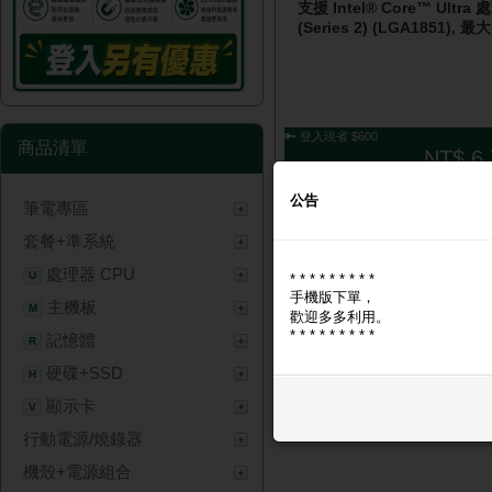
支援 Intel® Core™ Ultra
(Series 2) (LGA1851), 最
🔑 登入現省 $600
商品清單
NT$ 6,
公告
筆電專區
套餐+準系統
處理器 CPU
U
* * * * * * * * *
手機版下單，
主機板
M
歡迎多多利用。
* * * * * * * * *
記憶體
R
硬碟+SSD
H
顯示卡
V
行動電源/燒錄器
機殼+電源組合