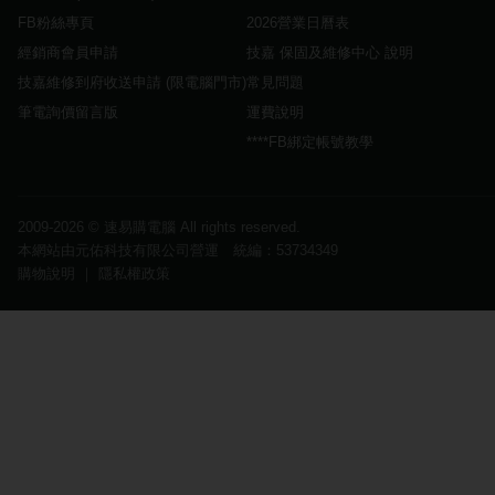
FB粉絲專頁
2026營業日曆表
經銷商會員申請
技嘉 保固及維修中心 說明
技嘉維修到府收送申請 (限電腦門市)
常見問題
筆電詢價留言版
運費說明
****FB綁定帳號教學
2009-2026 ©
速易購電腦
All rights reserved.
本網站由元佑科技有限公司營運 統編：53734349
購物說明
｜
隱私權政策