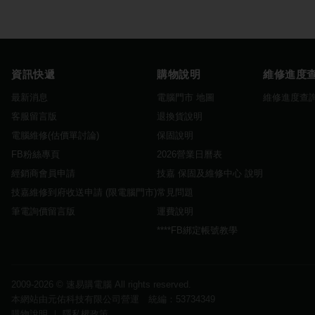
資訊快遞
購物說明
維修進度
最新消息
電腦門市 地圖
維修進度查
客服留言版
退換貨說明
電腦維修(估價單討論)
保固說明
FB粉絲專頁
2026營業日曆表
經銷商會員申請
技嘉 保固及維修中心 說明
技嘉維修到府收送申請 (限電腦門市)
常見問題
筆電詢價留言版
運費說明
****FB綁定帳號教學
2009-2026 ©
速易購電腦
All rights reserved.
本網站由元佑科技有限公司營運 統編：53734349
購物說明
｜
隱私權政策