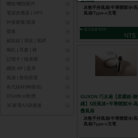
機殼/機殼配件
冰敷手持風扇/半導體製冷/
電源供應器 | UPS
風扇/Type-c充電
外接硬碟/週邊
🔑 登入現省 $100
螢幕
NT$ 
鍵鼠組 | 滑鼠 | 搖桿
喇叭 | 耳麥 | 椅
記憶卡 | 隨身碟
網路 AP | 藍芽
風扇 | 散熱裝置
各式線材(轉接頭)
OS/office/軟體
GUXON 巧冰扇【星霧銀-
繩】5段風速+半導體製冷-
3C家電/USB週邊
疊風扇
冰敷手持風扇/半導體製冷/
風扇/Type-c充電