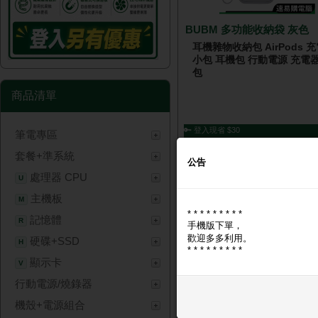
BUBM 多功能收納袋 灰色
耳機雜物收納包 AirPods 
小包 耳機包 行動電源 充電器
包
商品清單
🔑 登入現省 $30
筆電專區
NT$ 
套餐+準系統
公告
處理器 CPU
U
主機板
M
* * * * * * * * *
記憶體
R
手機版下單，
歡迎多多利用。
硬碟+SSD
H
* * * * * * * * *
顯示卡
V
行動電源/燒錄器
GUXON 巧冰扇【薰衣紫-
繩】5段風速+半導體製冷-
機殼+電源組合
疊風扇