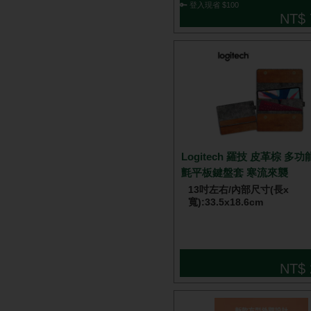
🔑 登入現省 $100
NT$ 
Logitech 羅技 皮革棕 多功
氈平板鍵盤套 寒流來襲
13吋左右/內部尺寸(長x
寬):33.5x18.6cm
NT$ 