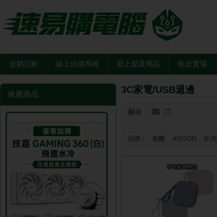
促銷活動
線上估價系統
新上架及商品
蝦皮賣場
3C家電/USB週邊
推薦商品
顯示：
品牌：
全部
AWSON
BU