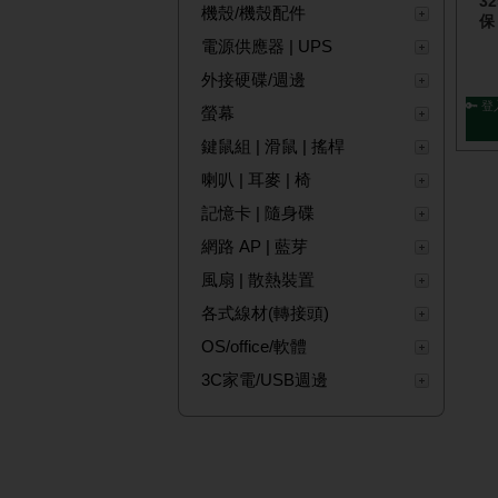
3
機殼/機殼配件
保
電源供應器 | UPS
外接硬碟/週邊
🔑 登
螢幕
鍵鼠組 | 滑鼠 | 搖桿
喇叭 | 耳麥 | 椅
記憶卡 | 隨身碟
網路 AP | 藍芽
風扇 | 散熱裝置
各式線材(轉接頭)
OS/office/軟體
3C家電/USB週邊