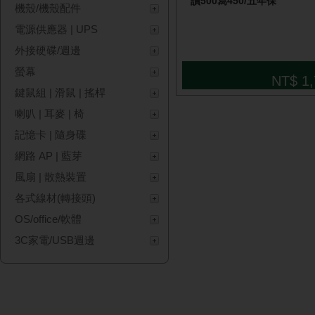
讀500寫450/五年保
機殼/機殼配件
電源供應器 | UPS
外接硬碟/週邊
螢幕
NT$ 1,
鍵鼠組 | 滑鼠 | 搖桿
喇叭 | 耳麥 | 椅
記憶卡 | 隨身碟
網路 AP | 藍芽
風扇 | 散熱裝置
各式線材(轉接頭)
OS/office/軟體
3C家電/USB週邊