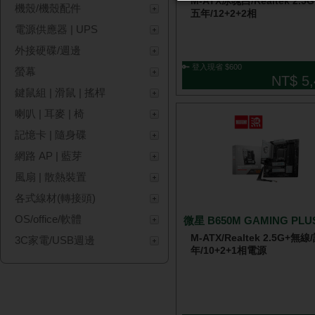
M-ATX冰魄白/Realtek 2.5
機殼/機殼配件
五年/12+2+2相
電源供應器 | UPS
外接硬碟/週邊
🔑 登入現省 $600
螢幕
NT$ 5,
鍵鼠組 | 滑鼠 | 搖桿
喇叭 | 耳麥 | 椅
記憶卡 | 隨身碟
網路 AP | 藍芽
風扇 | 散熱裝置
各式線材(轉接頭)
OS/office/軟體
微星 B650M GAMING PLUS
M-ATX/Realtek 2.5G+無線
3C家電/USB週邊
年/10+2+1相電源