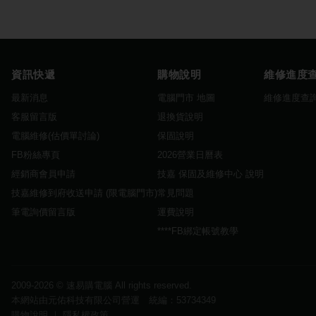
資訊快遞
購物說明
維修進度
最新消息
電腦門市 地圖
維修進度查
客服留言版
退換貨說明
電腦維修(估價單討論)
保固說明
FB粉絲專頁
2026營業日曆表
經銷商會員申請
技嘉 保固及維修中心 說明
技嘉維修到府收送申請 (限電腦門市)
常見問題
筆電詢價留言版
運費說明
****FB綁定帳號教學
2009-2026 ©
速易購電腦
All rights reserved.
本網站由元佑科技有限公司營運 統編：53734349
購物說明
｜
隱私權政策