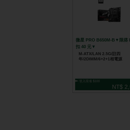
微星 PRO B650M-B▼限搭 
扣 40 元▼
M-ATX/LAN 2.5G/註四
年/2DIMM/6+2+1相電源
🔑 登入現省 $100
NT$ 2,