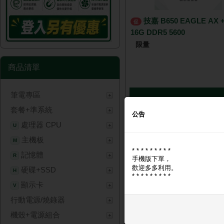
技嘉 B650 EAGLE AX + 威剛
促
16G DDR5 5600
限量
商品清單
筆電專區
NT$ 8,
套餐+準系統
公告
處理器 CPU
U
主機板
M
* * * * * * * * *
記憶體
R
手機版下單，
歡迎多多利用。
硬碟+SSD
H
* * * * * * * * *
顯示卡
V
行動電源/燒錄器
技嘉 B650M AORUS ELITE
ICE▼限搭 R 折扣 90 元▼
機殼+電源組合