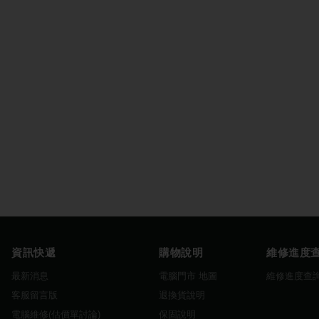
資訊快遞
購物說明
維修進度
最新消息
電腦門市 地圖
維修進度查
客服留言版
退換貨說明
電腦維修(估價單討論)
保固說明