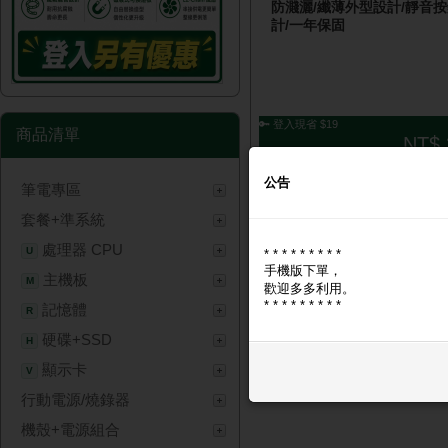
防濺灑/纖薄外型設計/靜音
計/一年保固
🔑 登入現省 $19
商品清單
NT$ 
公告
筆電專區
套餐+準系統
處理器 CPU
U
* * * * * * * * *
手機版下單，
主機板
M
歡迎多多利用。
* * * * * * * * *
記憶體
R
硬碟+SSD
H
顯示卡
V
行動電源/燒錄器
機殼+電源組合