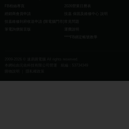
FB粉絲專頁
2026營業日曆表
經銷商會員申請
技嘉 保固及維修中心 說明
技嘉維修到府收送申請 (限電腦門市)
常見問題
筆電詢價留言版
運費說明
****FB綁定帳號教學
2009-2026 ©
速易購電腦
All rights reserved.
本網站由元佑科技有限公司營運 統編：53734349
購物說明
｜
隱私權政策