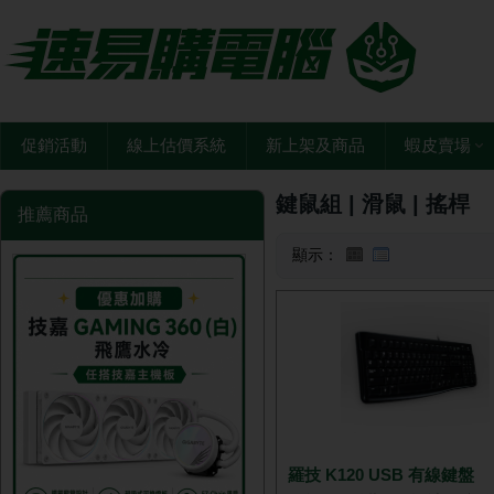
促銷活動
線上估價系統
新上架及商品
蝦皮賣場
鍵鼠組 | 滑鼠 | 搖桿
推薦商品
顯示：
羅技 K120 USB 有線鍵盤