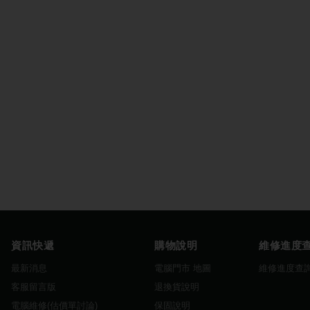
資訊快遞
購物說明
維修進度
最新消息
電腦門市 地圖
維修進度查
客服留言版
退換貨說明
電腦維修(估價單討論)
保固說明