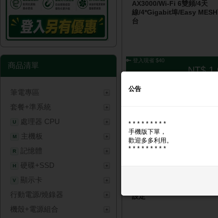
AX3000/Wi-Fi 6雙頻/4天
線/4*Gigabit埠/Easy ME
台
🔑 登入現省 $40
商品清單
NT$ 1,
公告
筆電專區
套餐+準系統
處理器 CPU
U
* * * * * * * * *
手機版下單，
主機板
M
歡迎多多利用。
* * * * * * * * *
記憶體
R
硬碟+SSD
TOTOLINK X30 SE
H
AX3000/WiFi6雙頻/內建4天
顯示卡
V
線/WAN Gbit*1/LEN Gbit*
行動電源/燒錄器
設定
機殼+電源組合