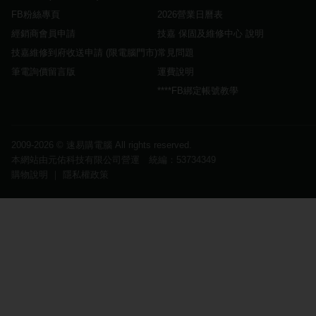
FB粉絲專頁
2026營業日曆表
經銷商會員申請
技嘉 保固及維修中心 說明
技嘉維修到府收送申請 (限電腦門市)
常見問題
筆電詢價留言版
運費說明
****FB綁定帳號教學
2009-2026 ©
速易購電腦
All rights reserved.
本網站由元佑科技有限公司營運 統編：53734349
購物說明
｜
隱私權政策