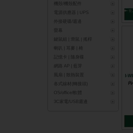
機殼/機殼配件
🔑 登
電源供應器 | UPS
外接硬碟/週邊
螢幕
鍵鼠組 | 滑鼠 | 搖桿
喇叭 | 耳麥 | 椅
記憶卡 | 隨身碟
網路 AP | 藍芽
風扇 | 散熱裝置
I-
內
各式線材(轉接頭)
OS/office/軟體
3C家電/USB週邊