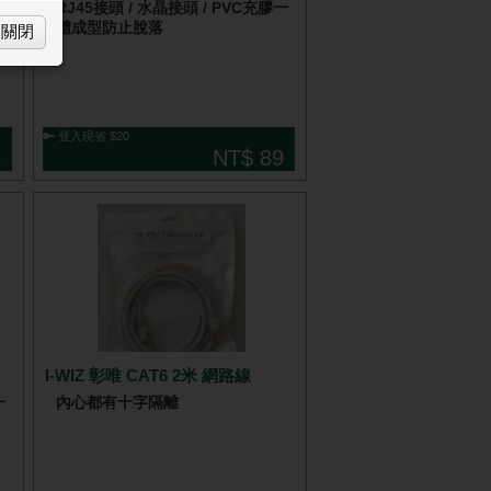
一
RJ45接頭 / 水晶接頭 / PVC充膠一
體成型防止脫落
關閉
🔑 登入現省 $20
5
NT$ 89
I-WIZ 彰唯 CAT6 2米 網路線
一
內心都有十字隔離