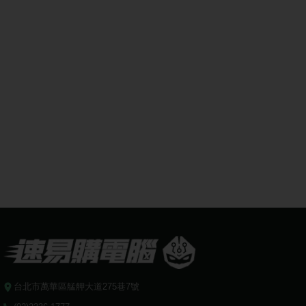
台北市萬華區艋舺大道275巷7號