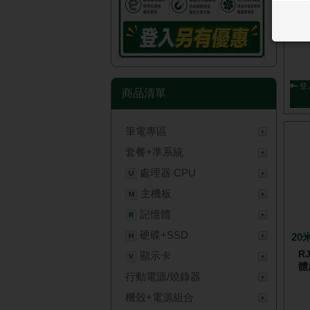
R
體
🔑 
商品清單
筆電專區
套餐+準系統
處理器 CPU
U
主機板
M
記憶體
R
硬碟+SSD
20
H
R
顯示卡
V
體
行動電源/燒錄器
機殼+電源組合