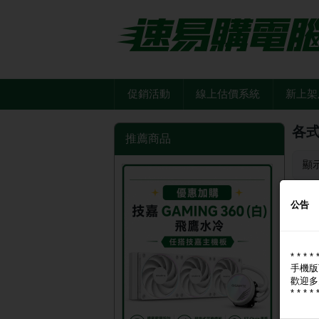
促銷活動
線上估價系統
新上架
各式
推薦商品
顯
公告
* * * * 
手機版
歡迎多
* * * * 
2米