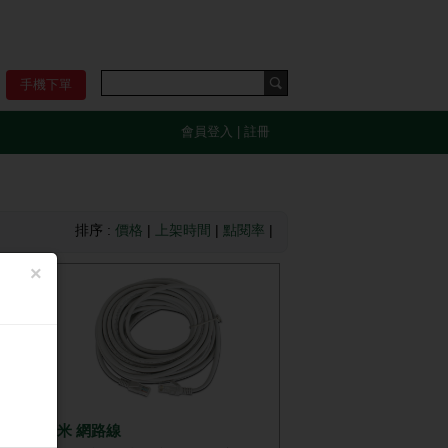
手機下單
會員登入
|
註冊
排序 :
價格
|
上架時間
|
點閱率
|
×
10米 網路線