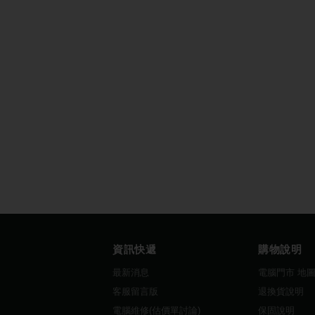
資訊快遞
購物說明
最新消息
電腦門市 地
客服留言版
退換貨說明
電腦維修(估價單討論)
保固說明