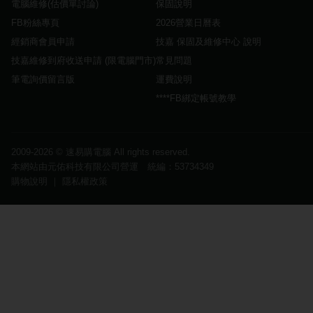
電腦維修(估價單討論)
保固說明
FB粉絲專頁
2026營業日曆表
經銷商會員申請
技嘉 保固及維修中心 說明
技嘉維修到府收送申請 (限電腦門市)
常見問題
筆電詢價留言版
運費說明
****FB綁定帳號教學
2009-2026 ©
速易購電腦
All rights reserved.
本網站由元佑科技有限公司營運 統編：53734349
購物說明
｜
隱私權政策