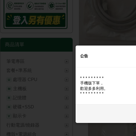
商品清單
公告
筆電專區
商品圖片
商品資訊
套餐+準系統
* * * * * * * * *
商品圖片
處理器 CPU
U
手機版下單，
主機板
歡迎多多利用。
M
* * * * * * * * *
記憶體
R
硬碟+SSD
H
顯示卡
V
行動電源/燒錄器
機殼+電源組合