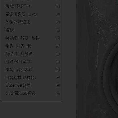
機殼/機殼配件
電源供應器 | UPS
外接硬碟/週邊
螢幕
鍵鼠組 | 滑鼠 | 搖桿
喇叭 | 耳麥 | 椅
記憶卡 | 隨身碟
網路 AP | 藍芽
風扇 | 散熱裝置
各式線材(轉接頭)
OS/office/軟體
3C家電/USB週邊