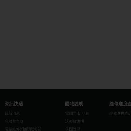
資訊快遞
購物說明
維修進度
最新消息
電腦門市 地圖
維修進度查
客服留言版
退換貨說明
電腦維修(估價單討論)
保固說明