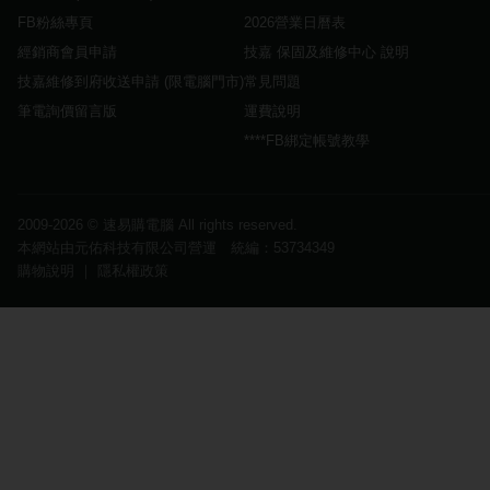
FB粉絲專頁
2026營業日曆表
經銷商會員申請
技嘉 保固及維修中心 說明
技嘉維修到府收送申請 (限電腦門市)
常見問題
筆電詢價留言版
運費說明
****FB綁定帳號教學
2009-2026 ©
速易購電腦
All rights reserved.
本網站由元佑科技有限公司營運 統編：53734349
購物說明
｜
隱私權政策