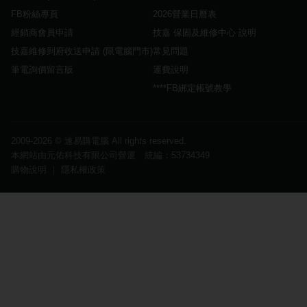
FB粉絲專頁
2026營業日曆表
經銷商會員申請
技嘉 保固及維修中心 說明
技嘉維修到府收送申請 (限電腦門市)
常見問題
筆電詢價留言版
運費說明
****FB綁定帳號教學
2009-2026 ©
速易購電腦
All rights reserved.
本網站由元佑科技有限公司營運 統編：53734349
購物說明
｜
隱私權政策