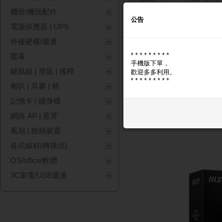
機殼/機殼配件
公告
商品圖片
電源供應器 | UPS
外接硬碟/週邊
* * * * * * * * *
螢幕
手機版下單，
鍵鼠組 | 滑鼠 | 搖桿
歡迎多多利用。
* * * * * * * * *
喇叭 | 耳麥 | 椅
記憶卡 | 隨身碟
網路 AP | 藍芽
風扇 | 散熱裝置
各式線材(轉接頭)
OS/office/軟體
3C家電/USB週邊