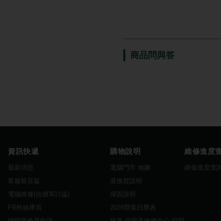
商品問與答
資訊快遞
購物說明
維修進度
最新消息
電腦門市 地圖
維修進度查
客服留言版
退換貨說明
電腦維修(估價單討論)
保固說明
FB粉絲專頁
2026營業日曆表
經銷商會員申請
技嘉 保固及維修中心 說明