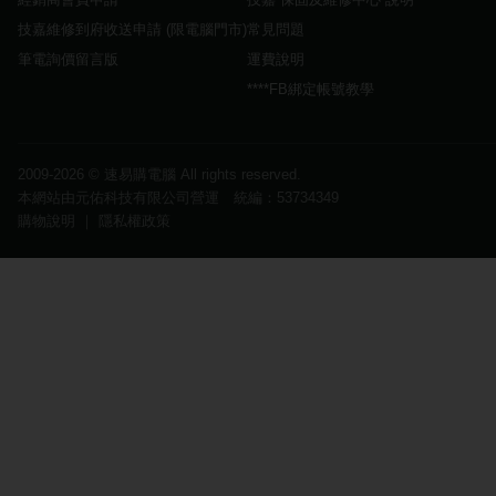
技嘉維修到府收送申請 (限電腦門市)
常見問題
筆電詢價留言版
運費說明
****FB綁定帳號教學
2009-2026 ©
速易購電腦
All rights reserved.
本網站由元佑科技有限公司營運 統編：53734349
購物說明
｜
隱私權政策