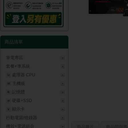
商品清單
筆電專區
套餐+準系統
處理器 CPU
U
主機板
M
記憶體
R
硬碟+SSD
H
顯示卡
V
行動電源/燒錄器
機殼+電源組合
商品圖片
商品問與答