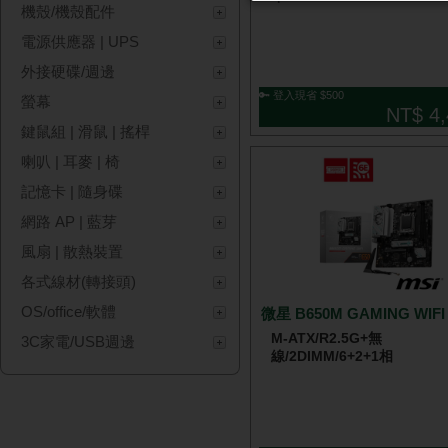
機殼/機殼配件
電源供應器 | UPS
外接硬碟/週邊
🔑 登入現省 $500
螢幕
NT$ 4,
鍵鼠組 | 滑鼠 | 搖桿
喇叭 | 耳麥 | 椅
記憶卡 | 隨身碟
網路 AP | 藍芽
風扇 | 散熱裝置
各式線材(轉接頭)
OS/office/軟體
微星 B650M GAMING WIFI
M-ATX/R2.5G+無
3C家電/USB週邊
線/2DIMM/6+2+1相