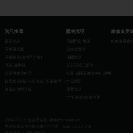
資訊快遞
購物說明
維修進度
最新消息
電腦門市 地圖
維修進度查
客服留言版
退換貨說明
電腦維修(估價單討論)
保固說明
FB粉絲專頁
2026營業日曆表
經銷商會員申請
技嘉 保固及維修中心 說明
技嘉維修到府收送申請 (限電腦門市)
常見問題
筆電詢價留言版
運費說明
****FB綁定帳號教學
2009-2026 ©
速易購電腦
All rights reserved.
本網站由元佑科技有限公司營運 統編：53734349
購物說明
｜
隱私權政策