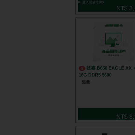
🔑 登入現省 $100
NT$ 3,
技嘉 B650 EAGLE AX + 威剛
促
16G DDR5 5600
限量
NT$ 8,