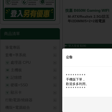
技嘉 B650M Gaming WIFI
M-ATX/Realtek 2.5G/註五
年/2DIMM/5+2+2相電源
商品清單
🔑 登入現省 $190
筆電專區
NT$ 3,
套餐+準系統
公告
處理器 CPU
U
主機板
M
* * * * * * * * *
記憶體
R
手機版下單，
歡迎多多利用。
硬碟+SSD
H
* * * * * * * * *
顯示卡
V
行動電源/燒錄器
微星 B650 GAMING PLUS 
ATX/Realtek2.5G+AMD 
機殼+電源組合
年