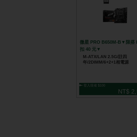
微星 PRO B650M-B▼限搭 
扣 40 元▼
M-ATX/LAN 2.5G/註四
年/2DIMM/6+2+1相電源
🔑 登入現省 $100
NT$ 2,