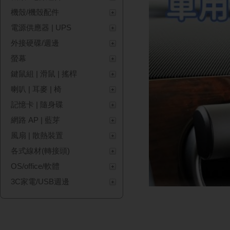
機殼/機殼配件
電源供應器 | UPS
外接硬碟/週邊
螢幕
鍵鼠組 | 滑鼠 | 搖桿
喇叭 | 耳麥 | 椅
記憶卡 | 隨身碟
網路 AP | 藍芽
風扇 | 散熱裝置
各式線材(轉接頭)
OS/office/軟體
3C家電/USB週邊