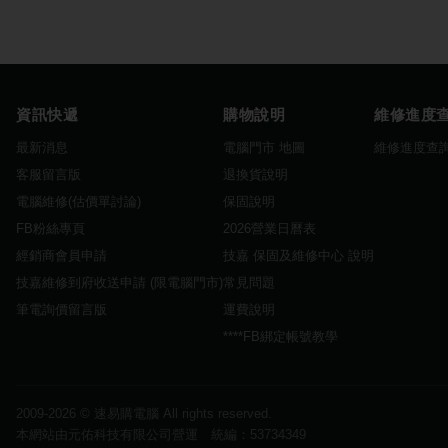
資訊快遞
購物說明
維修進度
最新消息
電腦門市 地圖
維修進度查
客服留言版
退換貨說明
電腦維修(估價單討論)
保固說明
FB粉絲專頁
2026營業日曆表
經銷商會員申請
技嘉 保固及維修中心 說明
技嘉維修到府收送申請 (限電腦門市)
常見問題
筆電詢價留言版
運費說明
****FB綁定帳號教學
2009-2026 ©
速易購電腦
All rights reserved.
本網站由元佑科技有限公司營運 統編：53734349