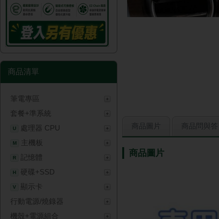
商品清單
筆電專區
套餐+準系統
商品圖片
商品問與答
處理器 CPU
U
主機板
M
商品圖片
記憶體
R
硬碟+SSD
H
顯示卡
V
行動電源/燒錄器
機殼+電源組合