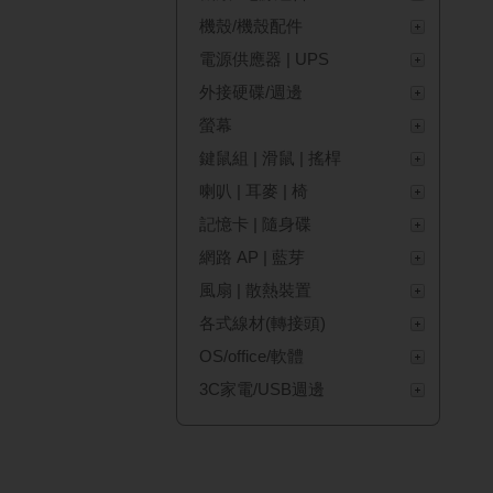
機殼/機殼配件
電源供應器 | UPS
外接硬碟/週邊
螢幕
鍵鼠組 | 滑鼠 | 搖桿
喇叭 | 耳麥 | 椅
記憶卡 | 隨身碟
網路 AP | 藍芽
風扇 | 散熱裝置
各式線材(轉接頭)
OS/office/軟體
3C家電/USB週邊