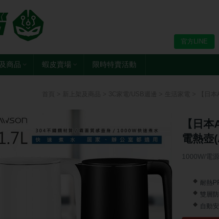
官方LINE
及商品
蝦皮賣場
限時特賣活動
首頁
>
新上架及商品
>
3C家電/USB週邊
>
生活家電
> 【日本A
【日本A
電熱壺(A
1000W/電
耐熱P
雙層防
自動安