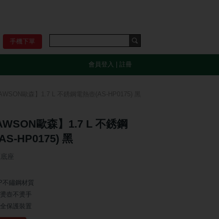
手機下單
會員登入
|
註冊
WSON歐森】1.7 L 不銹鋼電熱壺(AS-HP0175) 黑
WSON歐森】1.7 L 不銹鋼
S-HP0175) 黑
源底座
P不鏽鋼材質
燙壺不燙手
全保護裝置