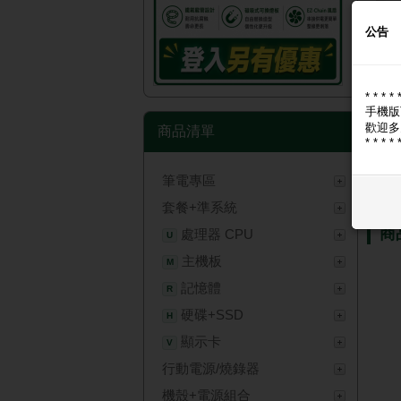
公告
* * * * 
手機版
歡迎多
商品清單
* * * * 
筆電專區
商
套餐+準系統
商
處理器 CPU
U
主機板
M
記憶體
R
硬碟+SSD
H
顯示卡
V
行動電源/燒錄器
機殼+電源組合