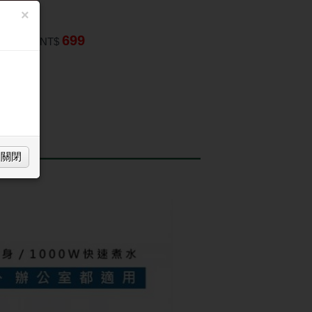
 $100
×
699
TM匯款：
NT$
買
關閉