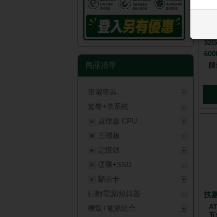
技嘉 Z890 AERO G + 十銓 T-
促
Fo
32
600
商品清單
限
筆電專區
套餐+準系統
處理器 CPU
U
主機板
M
記憶體
R
硬碟+SSD
H
顯示卡
V
行動電源/燒錄器
技嘉
AT
機殼+電源組合
五