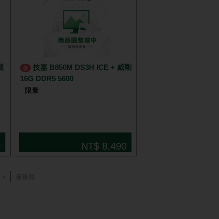
威
技嘉 B850M DS3H ICE + 威剛
促
16G DDR5 5600
限量
0
NT$ 8,490
»
最後頁