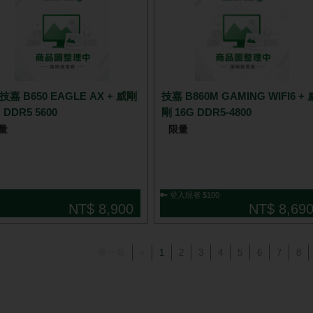
技嘉 B860M GAMING WIFI6 + 
 DDR5 5600
剛 16G DDR5-4800
量
限量
🔑 登入現省 $100
NT$ 8,900
NT$ 8,69
第一頁
«
1
2
3
4
5
6
7
8