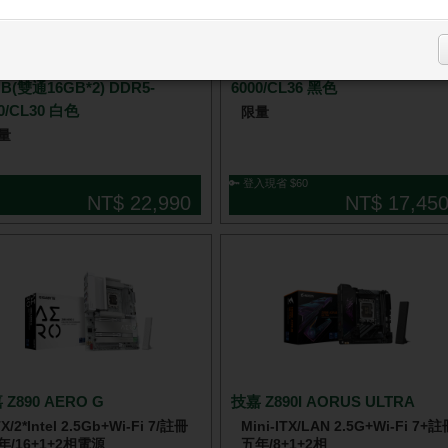
技嘉 Z890 UD WIFI6E + 美光
rce Delta 炫光RGB系列
PRO 超頻 32GB(雙通16GB*2) D
GB(雙通16GB*2) DDR5-
6000/CL36 黑色
0/CL30 白色
限量
量
🔑 登入現省 $60
NT$ 22,990
NT$ 17,45
 Z890 AERO G
技嘉 Z890I AORUS ULTRA
X/2*Intel 2.5Gb+Wi-Fi 7/註冊
Mini-ITX/LAN 2.5G+Wi-Fi 7+
年/16+1+2相電源
五年/8+1+2相