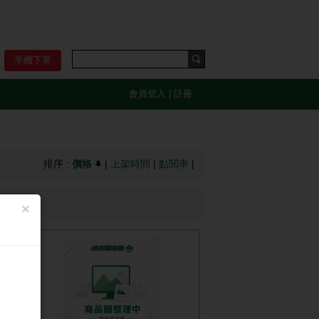
手機下單
會員登入
|
註冊
排序 :
價格
|
上架時間
|
點閱率
|
×