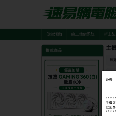
促銷活動
線上估價系統
新上架
主
推薦商品
顯
品
公告
* * * * 
手機版
歡迎多
* * * * 