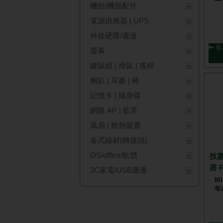
機殼/機殼配件
電源供應器 | UPS
外接硬碟/週邊
🔑 登
螢幕
鍵鼠組 | 滑鼠 | 搖桿
喇叭 | 耳麥 | 椅
記憶卡 | 隨身碟
網路 AP | 藍芽
風扇 | 散熱裝置
各式線材(轉接頭)
OS/office/軟體
技嘉
搭 
3C家電/USB週邊
Mi
年