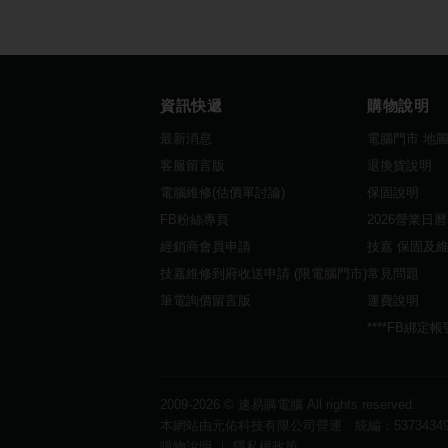
資訊快遞
購物說明
最新消息
電腦門市 地
客服留言版
退換貨說明
電腦維修(估價單討論)
保固說明
FB粉絲專頁
2026營業日
經銷商會員申請
技嘉 保固及
技嘉維修到府收送申請 (限電腦門市)
常見問題
筆電詢價留言版
運費說明
****FB綁定
2009-2026 ©
速易購電腦
All rights reserved.
本網站由元佑科技有限公司營運 統編：5373434
購物說明
｜
隱私權政策