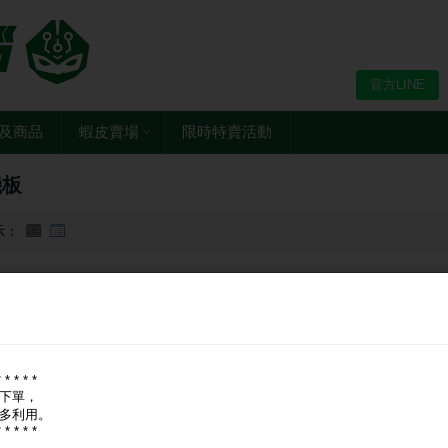
官方LINE
及商品
蝦皮賣場
限時特賣活動
機板
示：
牌：
全部
華擎 ASRock
華碩 ASUS
技嘉 GIGABYTE
微星 MSI
* * * * *
下單，
多利用。
* * * * *