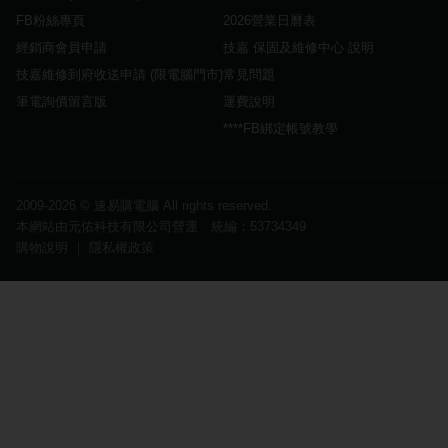
FB粉絲專頁
2026營業日曆表
經銷商會員申請
技嘉 保固及維修中心 說明
技嘉維修到府收送申請 (限電腦門市)
常見問題
筆電詢價留言版
運費說明
****FB綁定帳號教學
2009-2026 ©
速易購電腦
All rights reserved.
本網站由元佑科技有限公司營運 統編：53734349
購物說明
｜
隱私權政策