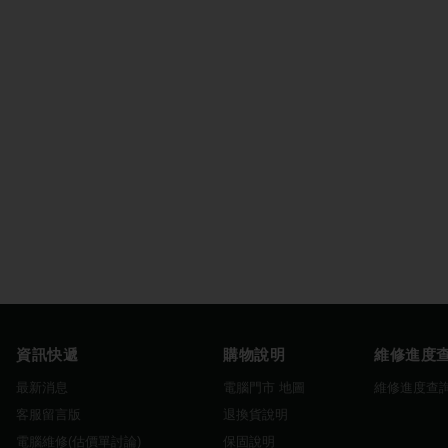
資訊快遞
購物說明
維修進度
最新消息
電腦門市 地圖
維修進度查
客服留言版
退換貨說明
電腦維修(估價單討論)
保固說明