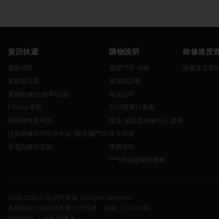
資訊快遞
購物說明
維修進度
最新消息
電腦門市 地圖
維修進度查
客服留言版
退換貨說明
電腦維修(估價單討論)
保固說明
FB粉絲專頁
2026營業日曆表
經銷商會員申請
技嘉 保固及維修中心 說明
技嘉維修到府收送申請 (限電腦門市)
常見問題
筆電詢價留言版
運費說明
****FB綁定帳號教學
2009-2026 ©
速易購電腦
All rights reserved.
本網站由元佑科技有限公司營運 統編：53734349
購物說明
｜
隱私權政策