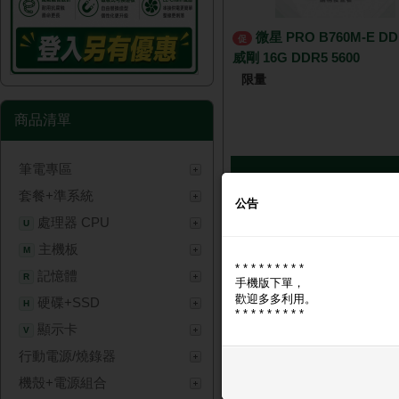
微星 PRO B760M-E DDR5 +
促
威剛 16G DDR5 5600
限量
商品清單
筆電專區
NT$ 7,
套餐+準系統
公告
處理器 CPU
U
主機板
M
* * * * * * * * *
記憶體
R
手機版下單，
歡迎多多利用。
硬碟+SSD
H
* * * * * * * * *
顯示卡
V
行動電源/燒錄器
微星 PRO H810M-E + ACER
促
UD200 DDR5 4800 16GB
機殼+電源組合