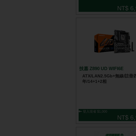
NT$ 6,
技嘉 Z890 UD WIFI6E
ATX/LAN2.5Gb+無線/註冊
年/14+1+2相
🔑 登入現省 $1,000
NT$ 6,