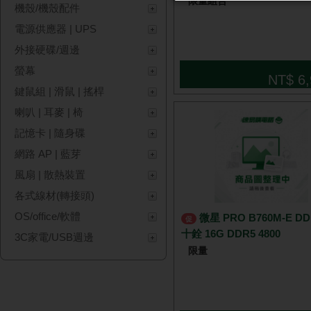
限量組合
機殼/機殼配件
電源供應器 | UPS
外接硬碟/週邊
螢幕
NT$ 6,
鍵鼠組 | 滑鼠 | 搖桿
喇叭 | 耳麥 | 椅
記憶卡 | 隨身碟
網路 AP | 藍芽
風扇 | 散熱裝置
各式線材(轉接頭)
OS/office/軟體
微星 PRO B760M-E DDR5 +
促
十銓 16G DDR5 4800
3C家電/USB週邊
限量