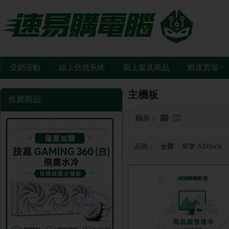
促銷活動
線上估價系統
新上架及商品
蝦皮賣場
主機板
推薦商品
顯示：
品牌：
全部
華擎 ASRock