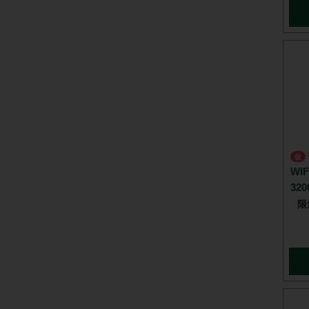
技嘉 B760M GAMING PLUS
促
WIF
320
限