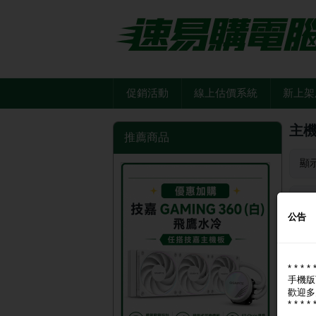
促銷活動
線上估價系統
新上架
主
推薦商品
顯
品
公告
* * * * 
手機版
歡迎多
* * * * 