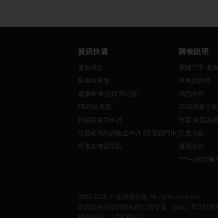
資訊快遞
購物說明
最新消息
電腦門市 地
客服留言版
退換貨說明
電腦維修(估價單討論)
保固說明
FB粉絲專頁
2026營業日
經銷商會員申請
技嘉 保固及
技嘉維修到府收送申請 (限電腦門市)
常見問題
筆電詢價留言版
運費說明
****FB綁定
2009-2026 ©
速易購電腦
All rights reserved.
本網站由元佑科技有限公司營運 統編：5373434
購物說明
｜
隱私權政策