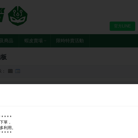
官方LINE
及商品
蝦皮賣場
限時特賣活動
機板
示：
牌：
全部
華擎 ASRock
華碩 ASUS
技嘉 GIGABYTE
微星 MSI
* * * * *
下單，
多利用。
* * * * *