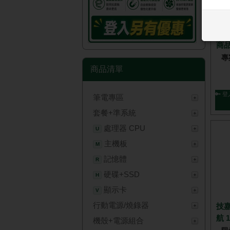
優惠加購 技嘉 GAMING 360
促
(黑
商
專
商品清單
🔑 登
筆電專區
套餐+準系統
處理器 CPU
U
主機板
M
記憶體
R
硬碟+SSD
H
顯示卡
V
行動電源/燒錄器
技嘉
航 1
機殼+電源組合