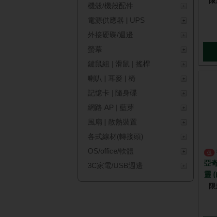
限
機殼/機殼配件
電源供應器 | UPS
外接硬碟/週邊
螢幕
鍵鼠組 | 滑鼠 | 搖桿
喇叭 | 耳麥 | 椅
記憶卡 | 隨身碟
網路 AP | 藍芽
風扇 | 散熱裝置
各式線材(轉接頭)
OS/office/軟體
技嘉 B760M H DDR4 + AGI
促
亞奇
3C家電/USB週邊
靈 
限