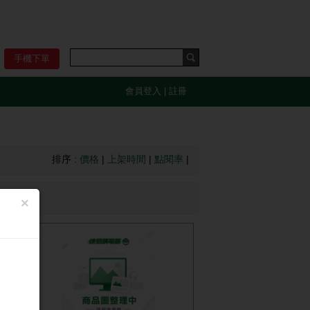
手機下單
會員登入
|
註冊
排序 :
價格
|
上架時間
|
點閱率
|
×