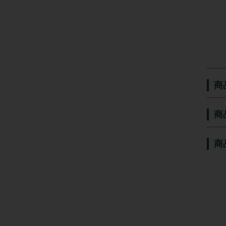
商
商
商