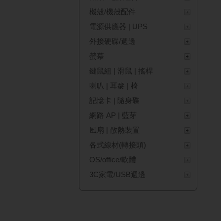
機殼/機殼配件
電源供應器 | UPS
外接硬碟/週邊
螢幕
鍵鼠組 | 滑鼠 | 搖桿
喇叭 | 耳麥 | 椅
記憶卡 | 隨身碟
網路 AP | 藍芽
風扇 | 散熱裝置
各式線材(轉接頭)
OS/office/軟體
3C家電/USB週邊