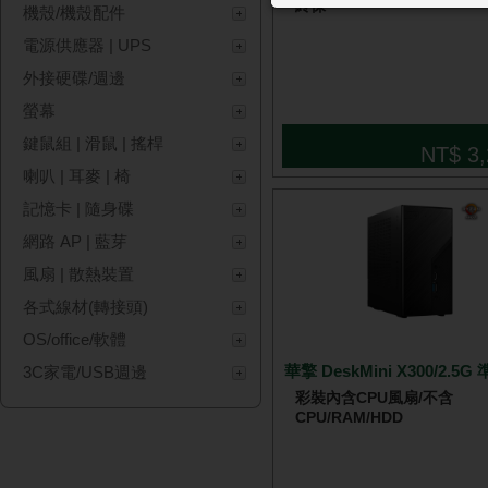
終保
機殼/機殼配件
電源供應器 | UPS
外接硬碟/週邊
螢幕
鍵鼠組 | 滑鼠 | 搖桿
NT$ 3,
喇叭 | 耳麥 | 椅
記憶卡 | 隨身碟
網路 AP | 藍芽
風扇 | 散熱裝置
各式線材(轉接頭)
OS/office/軟體
華擎 DeskMini X300/2.5G
3C家電/USB週邊
彩裝內含CPU風扇/不含
CPU/RAM/HDD