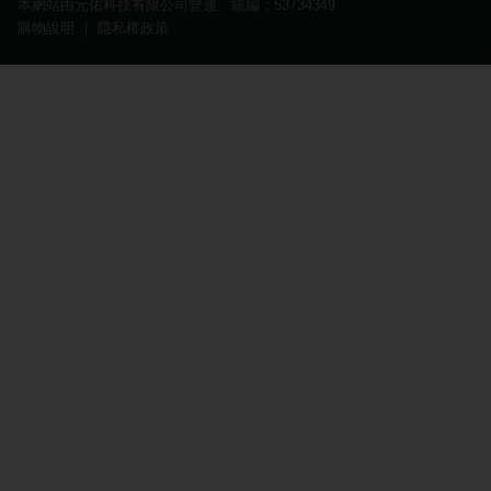
本網站由元佑科技有限公司營運 統編：53734349
購物說明
｜
隱私權政策