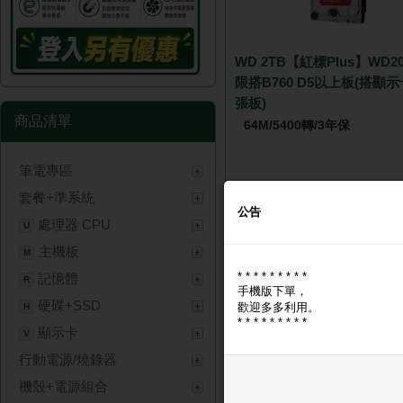
WD 2TB【紅標Plus】WD20
限搭B760 D5以上板(搭顯示
張板)
商品清單
64M/5400轉/3年保
筆電專區
套餐+準系統
NT$ 6,
公告
處理器 CPU
U
主機板
M
* * * * * * * * *
記憶體
R
手機版下單，
硬碟+SSD
歡迎多多利用。
H
* * * * * * * * *
顯示卡
V
行動電源/燒錄器
威剛 8G DDR5 5600
機殼+電源組合