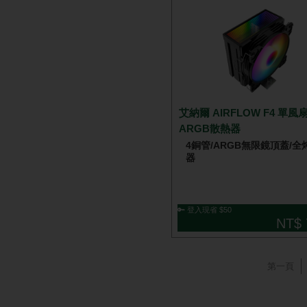
艾納爾 AIRFLOW F4 單風扇 黑
ARGB散熱器
4銅管/ARGB無限鏡頂蓋/全
器
🔑 登入現省 $50
NT$ 
第一頁