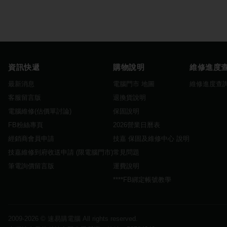
資訊快遞
購物說明
維修進度
最新消息
電腦門市 地圖
維修進度查
客服留言版
退換貨說明
電腦維修(估價單討論)
保固說明
FB粉絲專頁
2026營業日曆表
經銷商會員申請
技嘉 保固及維修中心 說明
技嘉維修到府收送申請 (限電腦門市)
常見問題
筆電詢價留言版
運費說明
****FB綁定帳號教學
2009-2026 ©
速易購電腦
All rights reserved.