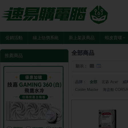
促銷活動
線上估價系統
新上架及商品
蝦皮賣場
全部商品
推薦商品
顯示：
品牌：
全部
宏碁 Acer
威剛
Cooler Master
海盜船 CORSA