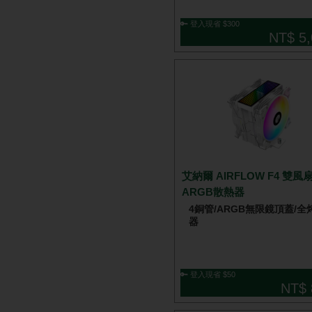
🔑 登入現省 $300
NT$ 5,
艾納爾 AIRFLOW F4 雙風扇 白
ARGB散熱器
4銅管/ARGB無限鏡頂蓋/全
器
🔑 登入現省 $50
NT$ 