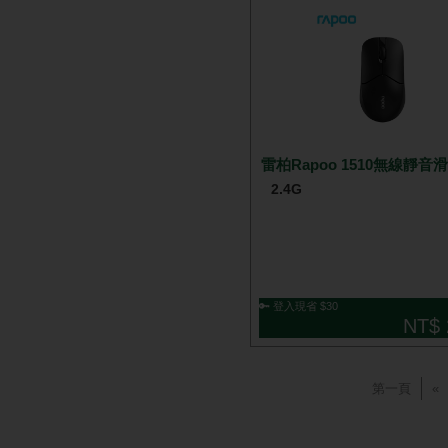
雷柏Rapoo 1510無線靜音
2.4G
🔑 登入現省 $30
NT$ 
第一頁
«