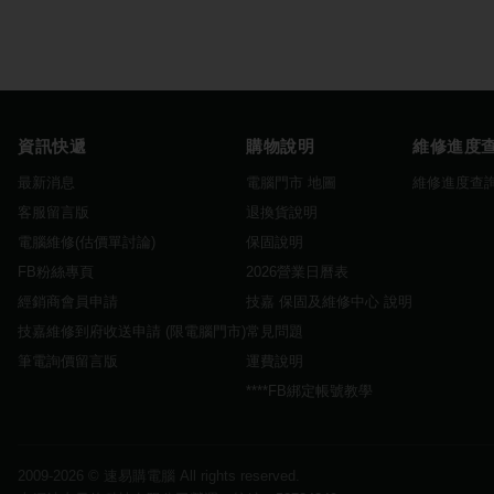
資訊快遞
購物說明
維修進度
最新消息
電腦門市 地圖
維修進度查
客服留言版
退換貨說明
電腦維修(估價單討論)
保固說明
FB粉絲專頁
2026營業日曆表
經銷商會員申請
技嘉 保固及維修中心 說明
技嘉維修到府收送申請 (限電腦門市)
常見問題
筆電詢價留言版
運費說明
****FB綁定帳號教學
2009-2026 ©
速易購電腦
All rights reserved.