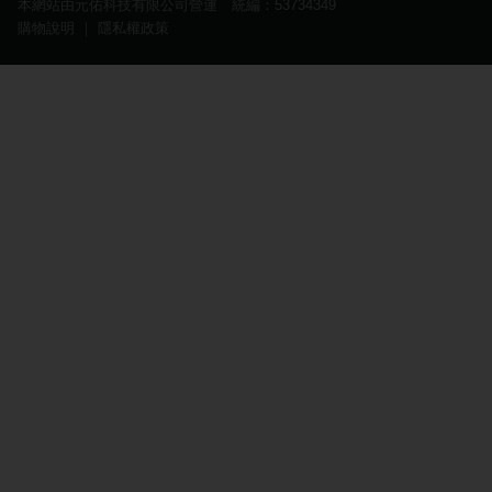
本網站由元佑科技有限公司營運 統編：53734349
購物說明
｜
隱私權政策