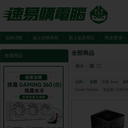
促銷活動
線上估價系統
新上架及商品
蝦皮賣場
全部商品
推薦商品
顯示：
品牌：
全部
宏碁 Acer
威剛
Cooler Master
海盜船 CORSA