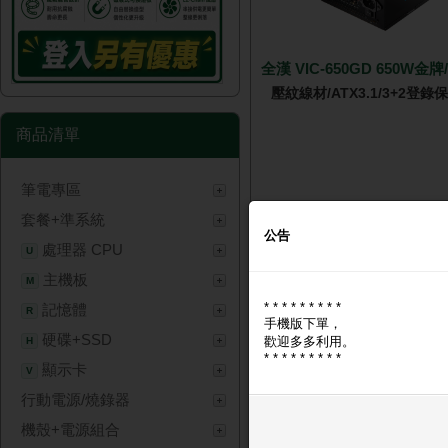
全漢 VIC-650GD 650W金
壓紋線材/ATX3.1/3+2登錄
商品清單
筆電專區
🔑 登入現省 $100
套餐+準系統
NT$ 1,
公告
處理器 CPU
U
主機板
M
* * * * * * * * *
記憶體
R
手機版下單，
硬碟+SSD
歡迎多多利用。
H
* * * * * * * * *
顯示卡
V
行動電源/燒錄器
DeskMini B860 華擎準系統
機殼+電源組合