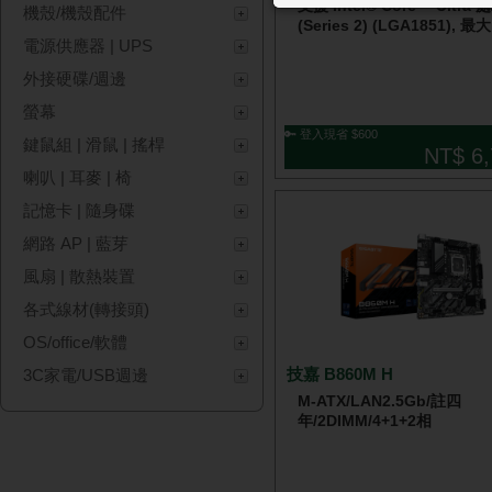
支援 Intel® Core™ Ultra
機殼/機殼配件
(Series 2) (LGA1851), 最
電源供應器 | UPS
外接硬碟/週邊
螢幕
🔑 登入現省 $600
鍵鼠組 | 滑鼠 | 搖桿
NT$ 6,
喇叭 | 耳麥 | 椅
記憶卡 | 隨身碟
網路 AP | 藍芽
風扇 | 散熱裝置
各式線材(轉接頭)
OS/office/軟體
技嘉 B860M H
3C家電/USB週邊
M-ATX/LAN2.5Gb/註四
年/2DIMM/4+1+2相