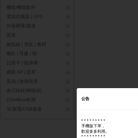
機殼/機殼配件
電源供應器 | UPS
外接硬碟/週邊
螢幕
鍵鼠組 | 滑鼠 | 搖桿
喇叭 | 耳麥 | 椅
記憶卡 | 隨身碟
網路 AP | 藍芽
風扇 | 散熱裝置
各式線材(轉接頭)
公告
OS/office/軟體
3C家電/USB週邊
* * * * * * * * *
手機版下單，
歡迎多多利用。
* * * * * * * * *