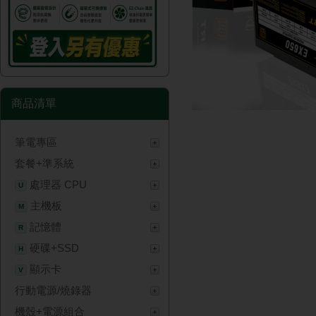
商品清單
筆電專區
套餐+準系統
處理器 CPU
U
主機板
M
記憶體
R
硬碟+SSD
H
顯示卡
V
行動電源/燒錄器
機殼+電源組合