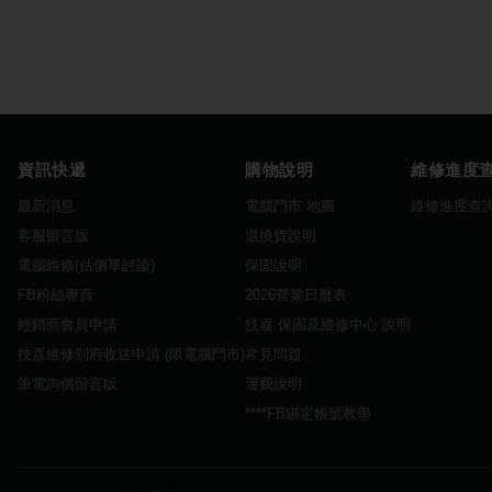
資訊快遞
購物說明
維修進度
最新消息
電腦門市 地圖
維修進度查
客服留言版
退換貨說明
電腦維修(估價單討論)
保固說明
FB粉絲專頁
2026營業日曆表
經銷商會員申請
技嘉 保固及維修中心 說明
技嘉維修到府收送申請 (限電腦門市)
常見問題
筆電詢價留言版
運費說明
****FB綁定帳號教學