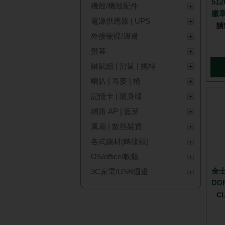
51
機殼/機殼配件
徽
電源供應器 | UPS
讀
外接硬碟/週邊
螢幕
鍵鼠組 | 滑鼠 | 搖桿
喇叭 | 耳麥 | 椅
記憶卡 | 隨身碟
網路 AP | 藍芽
風扇 | 散熱裝置
各式線材(轉接頭)
OS/office/軟體
金士
3C家電/USB週邊
DDR
C