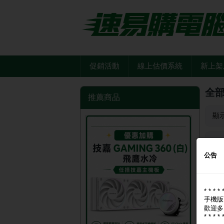
促銷活動
線上估價系統
新上架
全
推薦商品
顯
品
公告
Cool
* * * * 
手機版
歡迎多
* * * * 