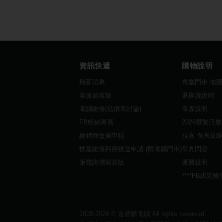
資訊快遞
購物說明
最新消息
電腦門市 地
客服留言版
退換貨說明
電腦維修(估價單討論)
保固說明
FB粉絲專頁
2026營業日
經銷商會員申請
技嘉 保固及
技嘉維修到府收送申請 (限電腦門市)
常見問題
筆電詢價留言版
運費說明
****FB綁定
2009-2026 ©
速易購電腦
All rights reserved.