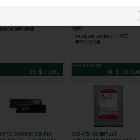
 紫標 4TB WD44PURZ 限搭板
技嘉 X870 AORUS STEALTH 
插式
28M/5400轉/3年保
ATX/LAN 5G+Wi-Fi 7/註五
年/16+2+2相
🔑 登入現省 $1,000
NT$ 7,350
NT$ 10,99
 XPG GAMMIX S60 Pro
WD 4TB【紅標Plus】