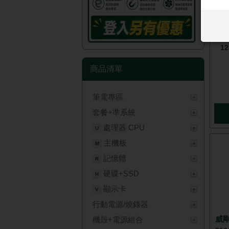
WD
1
商品清單
筆電專區
套餐+準系統
處理器 CPU
U
主機板
M
記憶體
R
硬碟+SSD
H
顯示卡
V
行動電源/燒錄器
威剛
機殼+電源組合