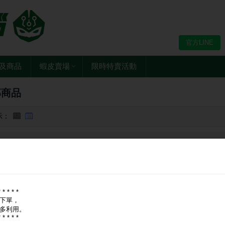
官方LINE
及商品
蝦皮賣場
限時特賣活動
部商品
示：
牌：
全部
宏碁 Acer
威剛 ADATA
超微 AMD
建碁 AOPEN
華擎 ASR
er Master
海盜船 CORSAIR
美洲獅 COUGAR
darkFlash
DUKE
艾
* * * * *
下單，
多利用。
* * * * *