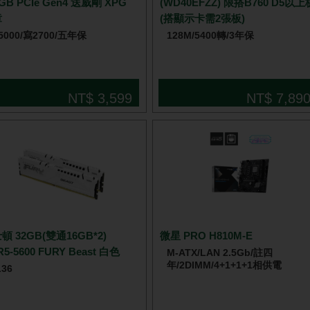
2GB PCIe Gen4 送威剛 XPG
(WD40EFZZ) 限搭B760 D5以上
章
(搭顯示卡需2張板)
5000/寫2700/五年保
128M/5400轉/3年保
NT$ 3,599
NT$ 7,89
頓 32GB(雙通16GB*2)
微星 PRO H810M-E
5-5600 FURY Beast 白色
M-ATX/LAN 2.5Gb/註四
年/2DIMM/4+1+1+1相供電
L36