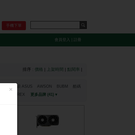
手機下單
會員登入
|
註冊
排序 :
價格
|
上架時間
|
點閱率
|
ock
華碩 ASUS
AWSON
BUBM
酷碼
×
納爾 EINAREX
更多品牌 (41) ▾