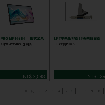
i PRO MP165 E6 可攜式螢幕
LPT主機板排線 印表機擴充線
5.6吋/1H2C/IPS/含喇叭
LPT轉DB25
NT$ 2,588
NT$ 13
第一頁
«
2
3
4
5
6
7
8
9
10