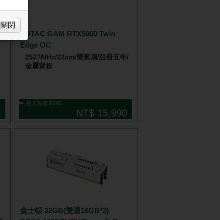
關閉
背
ZOTAC GAM RTX5060 Twin
Edge OC
2527MHz/22cm/雙風扇/註冊五年/
金屬背板
🔑 登入現省 $290
0
NT$ 15,990
金士頓 32GB(雙通16GB*2)