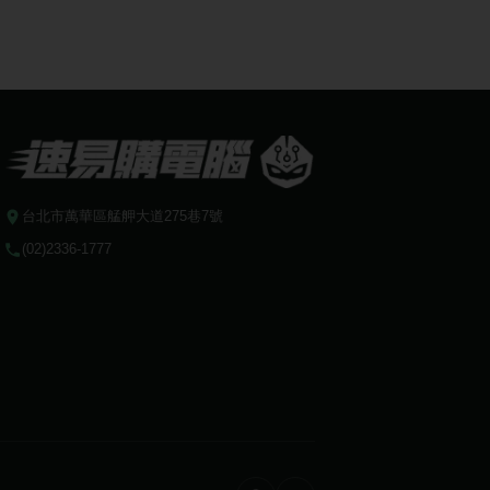
台北市萬華區艋舺大道275巷7號
(02)2336-1777