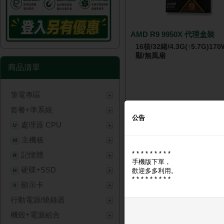
AMD R9 9950X 代理盒裝
16核/32緒/4.3G(↑5.7G)17
顯/無風扇
商品清單
筆電專區
套餐+準系統
NT$ 19,
公告
處理器 CPU
U
主機板
M
* * * * * * * * *
記憶體
R
手機版下單，
硬碟+SSD
歡迎多多利用。
H
* * * * * * * * *
顯示卡
V
行動電源/燒錄器
技嘉 RTX5060Ti WINDFO
機殼+電源組合