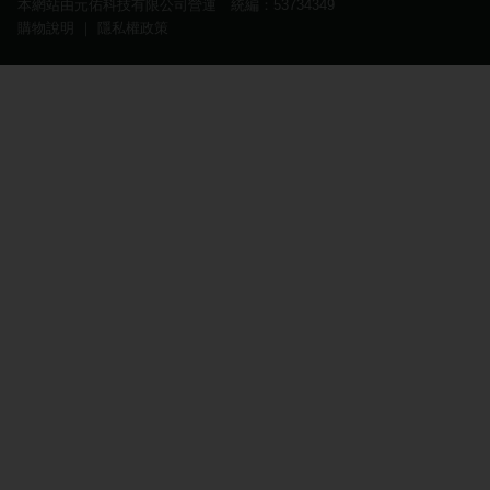
本網站由元佑科技有限公司營運 統編：53734349
購物說明
｜
隱私權政策