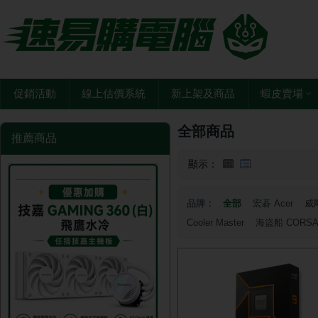
促銷活動
線上估價系統
新上架及商品
蝦皮賣場
全部商品
推薦商品
顯示：
品牌：
全部
宏碁 Acer
威剛
Cooler Master
海盜船 CORSA