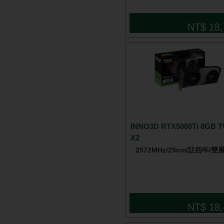
NT$ 18,
INNO3D RTX5060Ti 8GB 
X2
2572MHz/25cm/註四年/雙
NT$ 18,