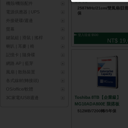
OC 8G
機殼/機殼配件
2587MHz/21cm/雙風扇/
電源供應器 | UPS
保
外接硬碟/週邊
螢幕
🔑 登入現省 $500
鍵鼠組 | 滑鼠 | 搖桿
NT$ 19,
喇叭 | 耳麥 | 椅
記憶卡 | 隨身碟
網路 AP | 藍芽
風扇 | 散熱裝置
各式線材(轉接頭)
OS/office/軟體
Toshiba 8TB【企業級】
3C家電/USB週邊
MG10ADA800E 限搭板
512MB/7200轉/5年保