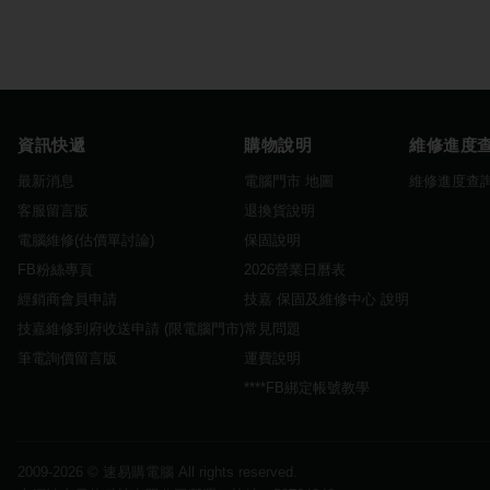
資訊快遞
購物說明
維修進度
最新消息
電腦門市 地圖
維修進度查
客服留言版
退換貨說明
電腦維修(估價單討論)
保固說明
FB粉絲專頁
2026營業日曆表
經銷商會員申請
技嘉 保固及維修中心 說明
技嘉維修到府收送申請 (限電腦門市)
常見問題
筆電詢價留言版
運費說明
****FB綁定帳號教學
2009-2026 ©
速易購電腦
All rights reserved.