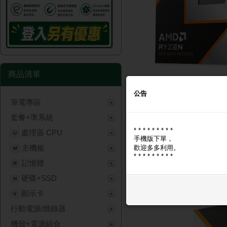
商品清單
公告
筆電專區
商品圖片
商品問與答
套餐+準系統
* * * * * * * * *
商品圖片
處理器 CPU
U
手機版下單，
主機板
歡迎多多利用。
M
* * * * * * * * *
記憶體
R
硬碟+SSD
H
顯示卡
V
行動電源/燒錄器
機殼+電源組合