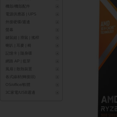
機殼/機殼配件
電源供應器 | UPS
外接硬碟/週邊
螢幕
鍵鼠組 | 滑鼠 | 搖桿
喇叭 | 耳麥 | 椅
記憶卡 | 隨身碟
網路 AP | 藍芽
風扇 | 散熱裝置
各式線材(轉接頭)
OS/office/軟體
3C家電/USB週邊