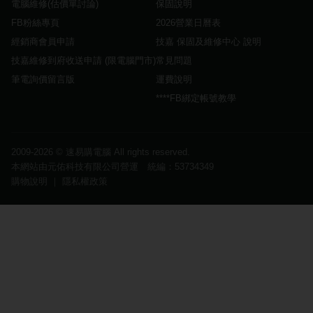
電腦維修(估價單討論)
保固說明
FB粉絲專頁
2026營業日曆表
經銷商會員申請
技嘉 保固及維修中心 說明
技嘉維修到府收送申請 (限電腦門市)
常見問題
筆電詢價留言版
運費說明
****FB綁定帳號教學
2009-2026 ©
速易購電腦
All rights reserved.
本網站由元佑科技有限公司營運 統編：53734349
購物說明
｜
隱私權政策