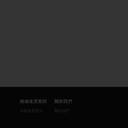
維修進度查詢
關於我們
圖
維修進度查詢
關於我們