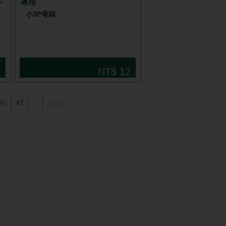
專用
一
小3P母頭
0
NT$ 12
46
47
»
最後頁