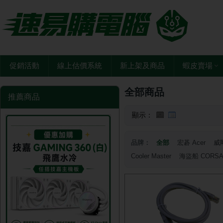
促銷活動
線上估價系統
新上架及商品
蝦皮賣場
全部商品
推薦商品
顯示：
品牌：
全部
宏碁 Acer
威剛
Cooler Master
海盜船 CORSA