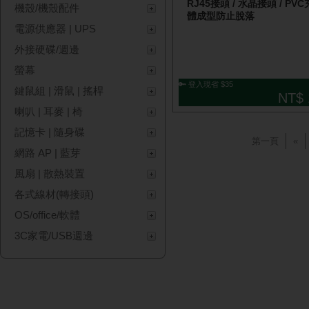
RJ45接頭 / 水晶接頭 / PV
機殼/機殼配件
體成型防止脫落
電源供應器 | UPS
外接硬碟/週邊
螢幕
🔑 登入現省 $35
鍵鼠組 | 滑鼠 | 搖桿
NT$ 
喇叭 | 耳麥 | 椅
記憶卡 | 隨身碟
第一頁
«
網路 AP | 藍芽
風扇 | 散熱裝置
各式線材(轉接頭)
OS/office/軟體
3C家電/USB週邊