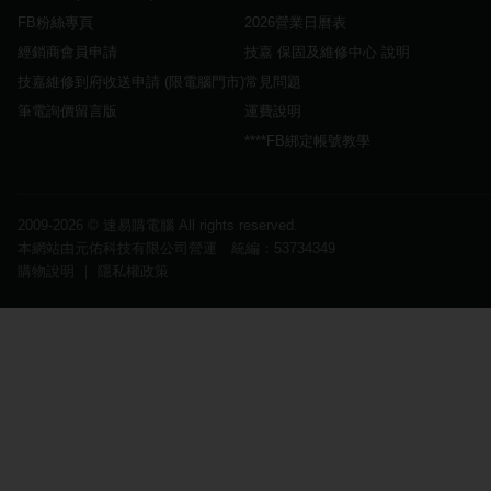
FB粉絲專頁
2026營業日曆表
經銷商會員申請
技嘉 保固及維修中心 說明
技嘉維修到府收送申請 (限電腦門市)
常見問題
筆電詢價留言版
運費說明
****FB綁定帳號教學
2009-2026 ©
速易購電腦
All rights reserved.
本網站由元佑科技有限公司營運 統編：53734349
購物說明
｜
隱私權政策