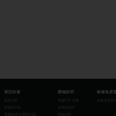
資訊快遞
購物說明
維修進度
最新消息
電腦門市 地圖
維修進度查
客服留言版
退換貨說明
電腦維修(估價單討論)
保固說明