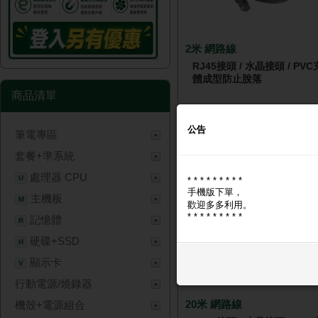
2米 網路線
RJ45接頭 / 水晶接頭 / PV
體成型防止脫落
商品清單
公告
筆電專區
🔑 登入現省 $2
套餐+準系統
NT$
處理器 CPU
U
* * * * * * * * *
手機版下單，
主機板
M
歡迎多多利用。
* * * * * * * * *
記憶體
R
硬碟+SSD
H
顯示卡
V
行動電源/燒錄器
20米 網路線
機殼+電源組合