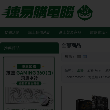
促銷活動
線上估價系統
新上架及商品
蝦皮賣場
全部商品
推薦商品
顯示：
品牌：
全部
宏碁 Acer
威剛
Cooler Master
海盜船 CORSA