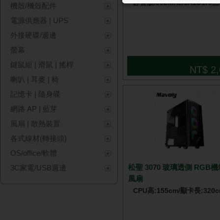
靜音版/902MHz/1A1D1H/
機殼/機殼配件
電源供應器 | UPS
外接硬碟/週邊
螢幕
鍵鼠組 | 滑鼠 | 搖桿
NT$ 2,
喇叭 | 耳麥 | 椅
記憶卡 | 隨身碟
網路 AP | 藍芽
風扇 | 散熱裝置
各式線材(轉接頭)
OS/office/軟體
松聖 3070 玻璃透側 RGB機
3C家電/USB週邊
風扇
CPU高:155cm/顯卡長:320c