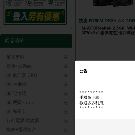
技嘉 B760M DS3H AX DDR
M-ATX/Realtek 2.5Gb+Wi-
6E/6+2+1相供電/註冊四年保
商品清單
筆電專區
🔑 登入現省 $100
套餐+準系統
NT$ 2,
公告
處理器 CPU
U
主機板
M
* * * * * * * * *
記憶體
R
手機版下單，
硬碟+SSD
歡迎多多利用。
H
* * * * * * * * *
顯示卡
V
行動電源/燒錄器
INNO3D GT 730 2G D3
機殼+電源組合