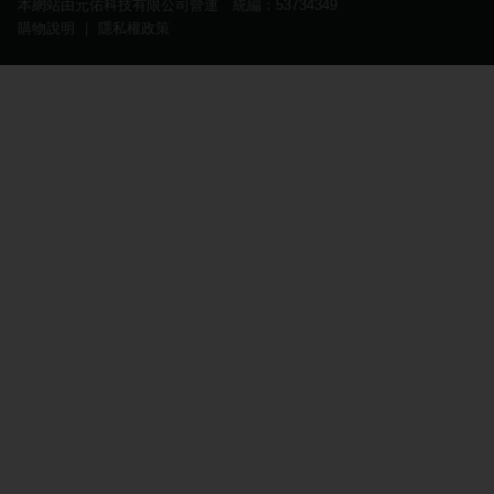
本網站由元佑科技有限公司營運 統編：53734349
購物說明
｜
隱私權政策