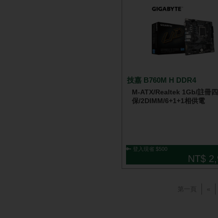
技嘉 B760M H DDR4
M-ATX/Realtek 1Gb/註冊
保/2DIMM/6+1+1相供電
🔑 登入現省 $500
NT$ 2,
第一頁
«