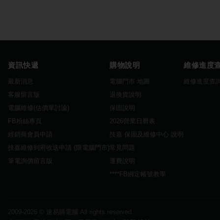
資訊快遞
購物說明
維修進度
最新消息
電腦門市 地圖
維修進度查
客服留言版
退換貨說明
電腦維修(估價單討論)
保固說明
FB粉絲專頁
2026營業日曆表
經銷商會員申請
技嘉 保固及維修中心 說明
技嘉維修到府收送申請 (限電腦門市)
常見問題
筆電詢價留言版
運費說明
****FB綁定帳號教學
2009-2026 ©
速易購電腦
All rights reserved.