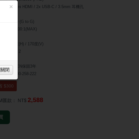
×
1x mini HDMI / 2x USB-C / 3.5mm 耳機孔
：4毫秒 (G to G)
0,000,000:1(MAX)
50 cd/㎡
：170度(H) / 170度(V)
：1W x 2
：N/A
 : AOPEN保固3年
關閉
專線0800-258-222
 $300
2,588
TM匯款：
NT$
買