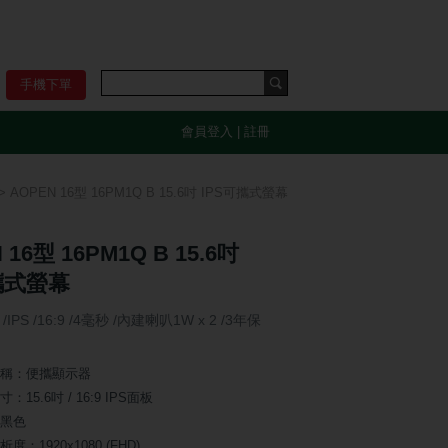
手機下單
會員登入
|
註冊
> AOPEN 16型 16PM1Q B 15.6吋 IPS可攜式螢幕
 16型 16PM1Q B 15.6吋
攜式螢幕
 /IPS /16:9 /4毫秒 /內建喇叭1W x 2 /3年保
稱：便攜顯示器
：15.6吋 / 16:9 IPS面板
黑色
度：1920x1080 (FHD)