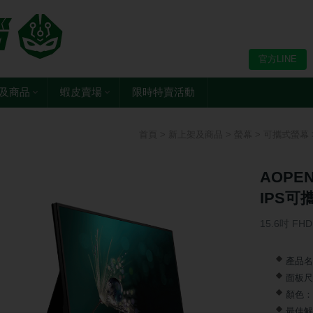
官方LINE
及商品
蝦皮賣場
限時特賣活動
首頁
>
新上架及商品
>
螢幕
>
可攜式螢幕
AOPEN
IPS可
15.6吋 FHD
產品名
面板尺寸
顏色：
最佳解析