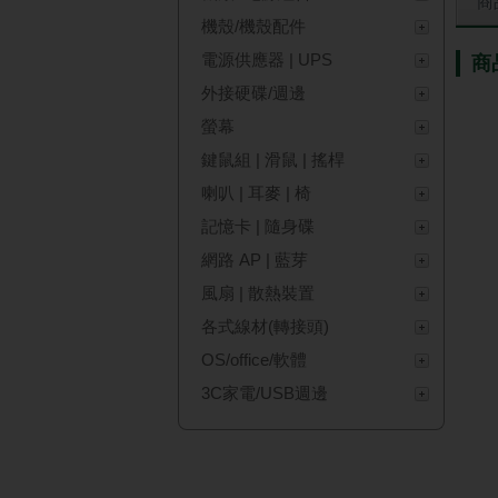
商
機殼/機殼配件
電源供應器 | UPS
商
外接硬碟/週邊
螢幕
鍵鼠組 | 滑鼠 | 搖桿
喇叭 | 耳麥 | 椅
記憶卡 | 隨身碟
網路 AP | 藍芽
風扇 | 散熱裝置
各式線材(轉接頭)
OS/office/軟體
3C家電/USB週邊