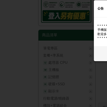
公告
* * * * 
手機版
歡迎多
商品清單
* * * * 
筆電專區
套餐+準系統
處理器 CPU
U
主機板
M
記憶體
R
硬碟+SSD
H
顯示卡
V
行動電源/燒錄器
機殼+電源組合