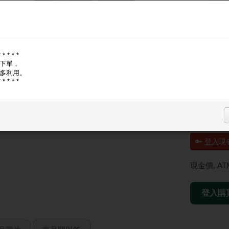
輸入類型：
x1
反應時間
對比：10
* * * * *
亮度：2
下單，
可視角度
多利用。
* * * * *
內建喇叭
電源線
原廠保固
原廠報修
🔑
登入
現省
現金價, A
登入購