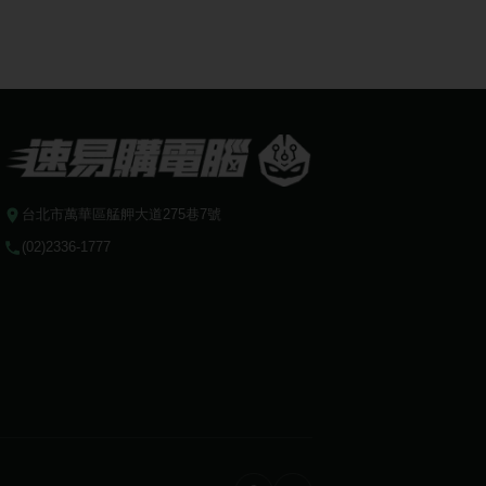
台北市萬華區艋舺大道275巷7號
(02)2336-1777