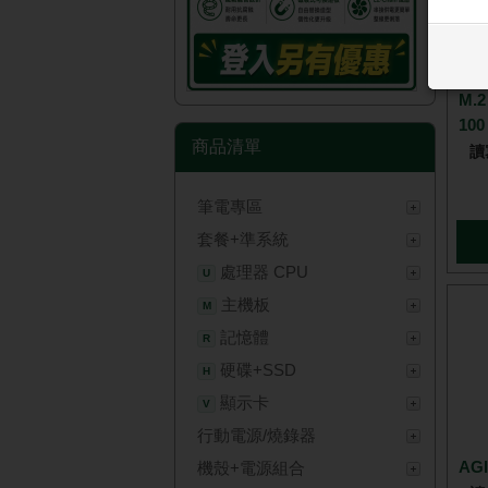
AC
M.
10
商品清單
讀
筆電專區
套餐+準系統
處理器 CPU
U
主機板
M
記憶體
R
硬碟+SSD
H
顯示卡
V
行動電源/燒錄器
AGI
機殼+電源組合