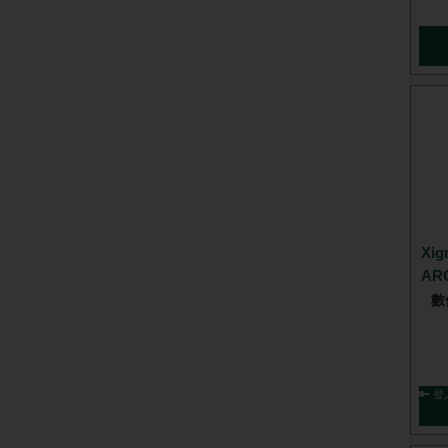
Xig
AR
數
🔑 登