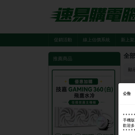
促銷活動
線上估價系統
新上架
全
推薦商品
顯
品
公告
Cool
* * * * 
手機版
歡迎多
* * * * 