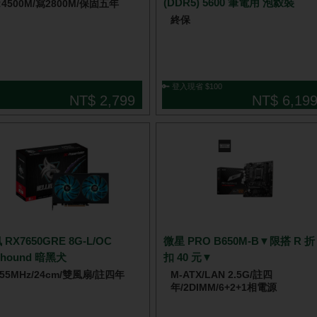
(DDR5) 5600 筆電用 泡縠裝
:4500M/寫2800M/保固五年
終保
🔑 登入現省 $100
NT$ 2,799
NT$ 6,19
 RX7650GRE 8G-L/OC
微星 PRO B650M-B▼限搭 R 折
llhound 暗黑犬
扣 40 元▼
755MHz/24cm/雙風扇/註四年
M-ATX/LAN 2.5G/註四
年/2DIMM/6+2+1相電源