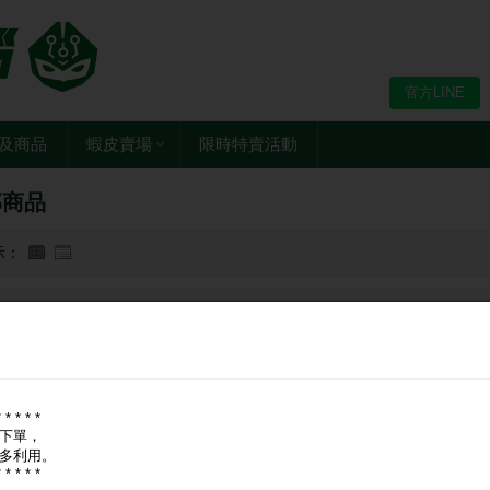
官方LINE
及商品
蝦皮賣場
限時特賣活動
部商品
示：
牌：
全部
宏碁 Acer
威剛 ADATA
超微 AMD
建碁 AOPEN
華擎 ASR
er Master
海盜船 CORSAIR
美洲獅 COUGAR
darkFlash
DUKE
艾
* * * * *
下單，
多利用。
* * * * *