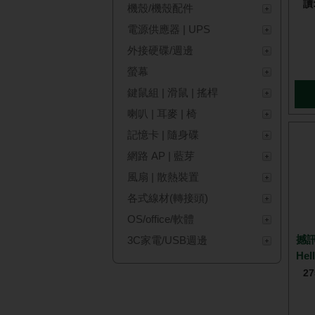
讀
機殼/機殼配件
電源供應器 | UPS
外接硬碟/週邊
螢幕
鍵鼠組 | 滑鼠 | 搖桿
喇叭 | 耳麥 | 椅
記憶卡 | 隨身碟
網路 AP | 藍芽
風扇 | 散熱裝置
各式線材(轉接頭)
OS/office/軟體
撼訊
3C家電/USB週邊
He
2