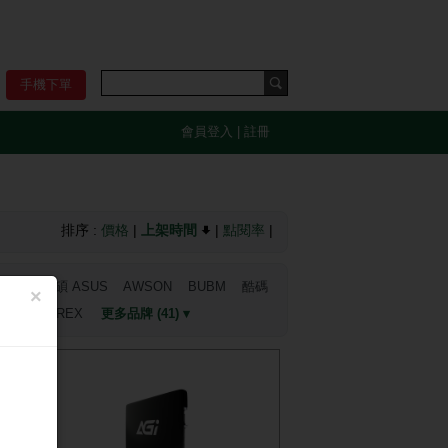
手機下單
會員登入
|
註冊
排序 :
價格
|
上架時間
|
點閱率
|
ock
華碩 ASUS
AWSON
BUBM
酷碼
×
納爾 EINAREX
更多品牌 (41) ▾