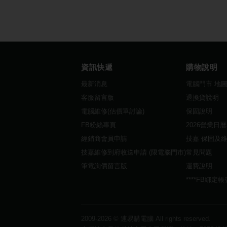
資訊快遞
購物說明
最新消息
電腦門市 地
客服留言版
退換貨說明
電腦維修(估價單討論)
保固說明
FB粉絲專頁
2026營業日
經銷商會員申請
技嘉 保固及
技嘉維修到府收送申請 (限電腦門市)
常見問題
筆電詢價留言版
運費說明
****FB綁定
2009-2026 ©
速易購電腦
All rights reserved.