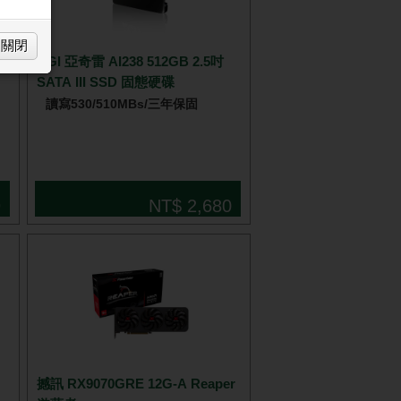
關閉
AGI 亞奇雷 AI238 512GB 2.5吋
SATA III SSD 固態硬碟
讀寫530/510MBs/三年保固
9
NT$ 2,680
撼訊 RX9070GRE 12G-A Reaper