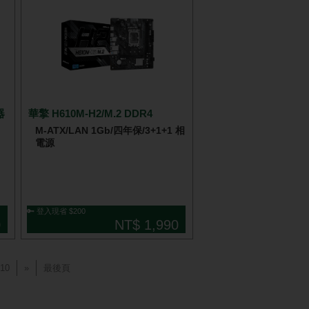
器
華擎 H610M-H2/M.2 DDR4
M-ATX/LAN 1Gb/四年保/3+1+1 相
電源
🔑 登入現省 $200
0
NT$ 1,990
10
»
最後頁