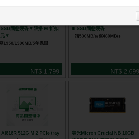
ER 宏碁FA100 256GB PCIe
創見 SSD225S 500G 2.5吋SATA
2 SSD固態硬碟▼限搭 M 折扣
III SSD固態硬碟
0 元▼
讀530MB/s/寫480MB/s
寫1950/1300MB/5年保固
NT$ 1,799
NT$ 2,69
 AI818R 512G M.2 PCIe tray
美光Micron Crucial NB 16GB