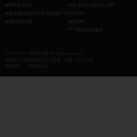
經銷商會員申請
技嘉 保固及維修中心 說明
技嘉維修到府收送申請 (限電腦門市)
常見問題
筆電詢價留言版
運費說明
****FB綁定帳號教學
2009-2026 ©
速易購電腦
All rights reserved.
本網站由元佑科技有限公司營運 統編：53734349
購物說明
｜
隱私權政策