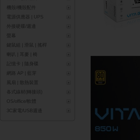
機殼/機殼配件
電源供應器 | UPS
外接硬碟/週邊
螢幕
鍵鼠組 | 滑鼠 | 搖桿
喇叭 | 耳麥 | 椅
記憶卡 | 隨身碟
網路 AP | 藍芽
風扇 | 散熱裝置
各式線材(轉接頭)
OS/office/軟體
3C家電/USB週邊