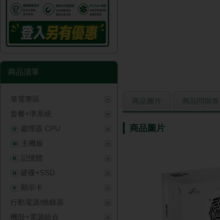
商品清單
筆電專區
商品圖片
商品問與答
套餐+準系統
商品圖片
處理器 CPU
U
主機板
M
記憶體
R
硬碟+SSD
H
顯示卡
V
行動電源/燒錄器
機殼+電源組合