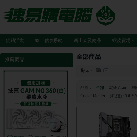
促銷活動
線上估價系統
新上架及商品
蝦皮賣場
全部商品
推薦商品
顯示：
品牌：
全部
宏碁 Acer
威剛
Cooler Master
海盜船 CORSA