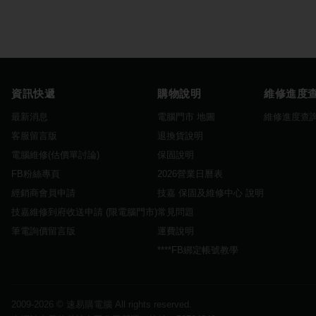
資訊快遞
購物說明
維修進度
最新消息
電腦門市 地圖
維修進度查
客服留言版
退換貨說明
電腦維修(估價單討論)
保固說明
FB粉絲專頁
2026營業日曆表
經銷商會員申請
技嘉 保固及維修中心 說明
技嘉維修到府收送申請 (限電腦門市)
常見問題
筆電詢價留言版
運費說明
****FB綁定帳號教學
2009-2026 ©
速易購電腦
All rights reserved.