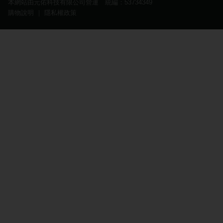
本網站由元佑科技有限公司營運 統編：53734349
購物說明
｜
隱私權政策