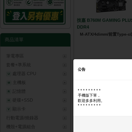
技嘉 B760M GAMING PLUS
DDR4
M-ATX/4dimm/前置Type-
商品清單
筆電專區
🔑 登入現省 $400
套餐+準系統
NT$ 3,
公告
處理器 CPU
U
主機板
M
* * * * * * * * *
記憶體
R
手機版下單，
硬碟+SSD
歡迎多多利用。
H
* * * * * * * * *
顯示卡
V
行動電源/燒錄器
Intel Core Ultra 5 225 限
機殼+電源組合