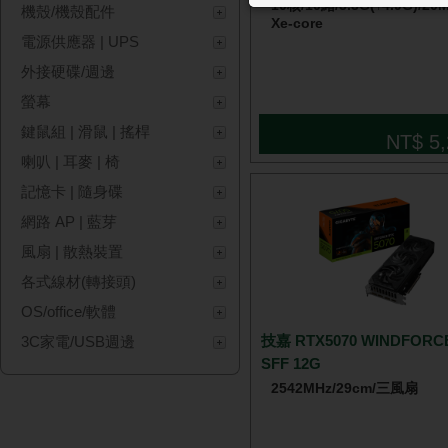
10核/10緒/3.3G(↑4.9G)/2
機殼/機殼配件
Xe-core
電源供應器 | UPS
外接硬碟/週邊
螢幕
鍵鼠組 | 滑鼠 | 搖桿
NT$ 5,
喇叭 | 耳麥 | 椅
記憶卡 | 隨身碟
網路 AP | 藍芽
風扇 | 散熱裝置
各式線材(轉接頭)
OS/office/軟體
技嘉 RTX5070 WINDFORC
3C家電/USB週邊
SFF 12G
2542MHz/29cm/三風扇