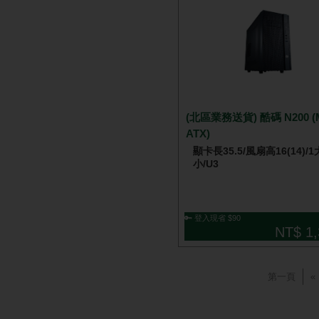
(北區業務送貨) 酷碼 N200 (
ATX)
顯卡長35.5/風扇高16(14)/1
小/U3
🔑 登入現省 $90
NT$ 1,
第一頁
«