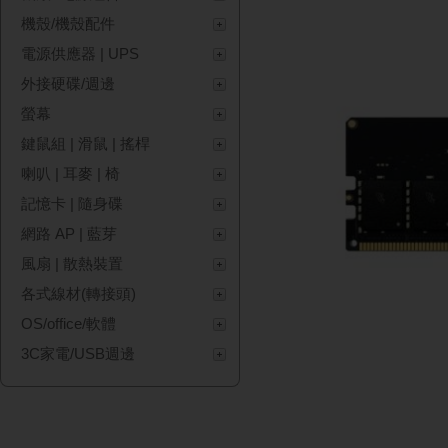
機殼/機殼配件
電源供應器 | UPS
外接硬碟/週邊
螢幕
鍵鼠組 | 滑鼠 | 搖桿
喇叭 | 耳麥 | 椅
記憶卡 | 隨身碟
網路 AP | 藍芽
風扇 | 散熱裝置
各式線材(轉接頭)
OS/office/軟體
3C家電/USB週邊