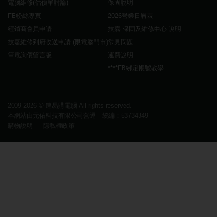
電腦維修(估價單討論)
保固說明
FB粉絲專頁
2026營業日曆表
經銷商會員申請
技嘉 保固及維修中心 說明
技嘉維修到府收送申請 (限電腦門市)
常見問題
筆電詢價留言版
運費說明
****FB綁定帳號教學
2009-2026 ©
速易購電腦
All rights reserved.
本網站由元佑科技有限公司營運 統編：53734349
購物說明
｜
隱私權政策