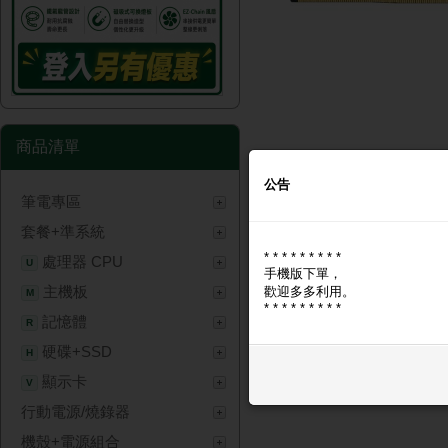
商品清單
公告
筆電專區
商品圖片
商品問與答
套餐+準系統
* * * * * * * * *
商品圖片
處理器 CPU
U
手機版下單，
主機板
歡迎多多利用。
M
* * * * * * * * *
記憶體
R
硬碟+SSD
H
顯示卡
V
行動電源/燒錄器
機殼+電源組合