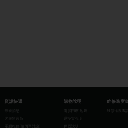
資訊快遞
購物說明
維修進度
最新消息
電腦門市 地圖
維修進度查
客服留言版
退換貨說明
電腦維修(估價單討論)
保固說明