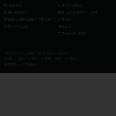
FB粉絲專頁
2026營業日曆表
經銷商會員申請
技嘉 保固及維修中心 說明
技嘉維修到府收送申請 (限電腦門市)
常見問題
筆電詢價留言版
運費說明
****FB綁定帳號教學
2009-2026 ©
速易購電腦
All rights reserved.
本網站由元佑科技有限公司營運 統編：53734349
購物說明
｜
隱私權政策