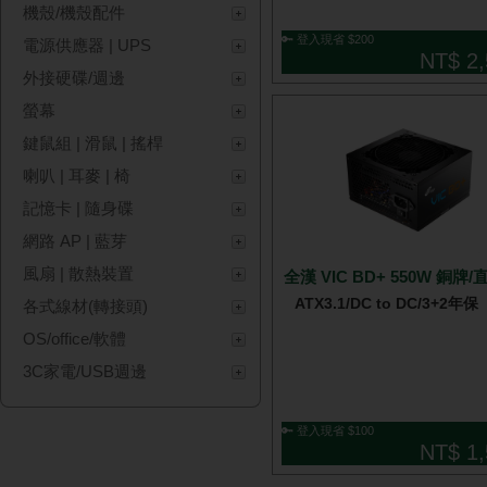
機殼/機殼配件
🔑 登入現省 $200
電源供應器 | UPS
NT$ 2,
外接硬碟/週邊
螢幕
鍵鼠組 | 滑鼠 | 搖桿
喇叭 | 耳麥 | 椅
記憶卡 | 隨身碟
網路 AP | 藍芽
風扇 | 散熱裝置
全漢 VIC BD+ 550W 銅牌/
ATX3.1/DC to DC/3+2年保
各式線材(轉接頭)
OS/office/軟體
3C家電/USB週邊
🔑 登入現省 $100
NT$ 1,