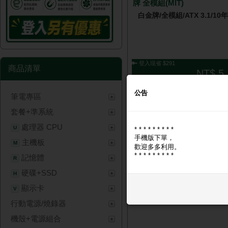
牌 全模組(MIT)
白金牌/全模組/ATX 3.1/10
🔑 登入現省 $291
商品清單
NT$ 5,
公告
筆電專區
套餐+準系統
處理器 CPU
U
* * * * * * * * *
手機版下單，
主機板
M
歡迎多多利用。
* * * * * * * * *
記憶體
R
硬碟+SSD
全漢 VIC-850GD 850W金
H
壓紋線材/ATX3.1/PCle5.1/
顯示卡
V
保固
行動電源/燒錄器
機殼+電源組合