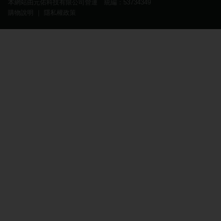
本網站由元佑科技有限公司營運 統編：53734349
購物說明
｜
隱私權政策