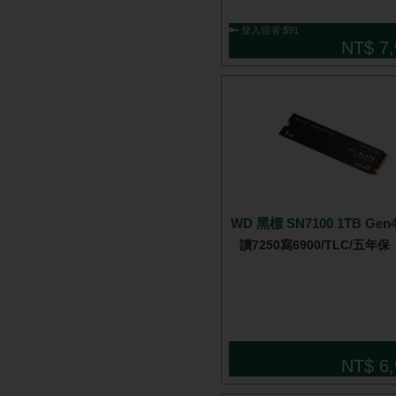
🔑 登入現省 $91
NT$ 7,
WD 黑標 SN7100 1TB Gen
讀7250寫6900/TLC/五年保
NT$ 6,