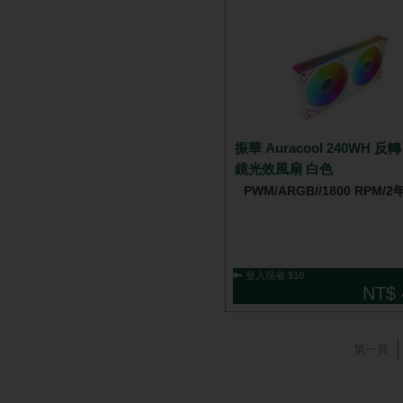
振華 Auracool 240WH 反
鏡光效風扇 白色
PWM/ARGB//1800 RPM/
🔑 登入現省 $10
NT$ 
第一頁