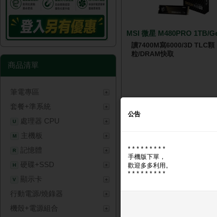
MSI 微星 M480PRO 1TB/G
讀7400M寫6000/3D TLC顆
粒/DRAM快取
商品清單
筆電專區
🔑 登入現省 $200
套餐+準系統
NT$ 8,
公告
處理器 CPU
U
主機板
M
* * * * * * * * *
記憶體
R
手機版下單，
硬碟+SSD
歡迎多多利用。
H
* * * * * * * * *
顯示卡
V
行動電源/燒錄器
金士頓 32GB(雙通16GB*2)
機殼+電源組合