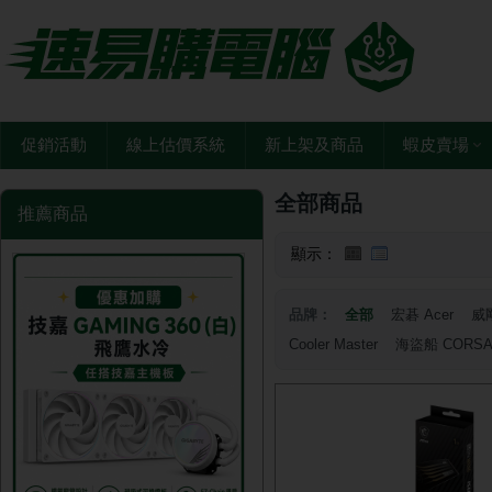
促銷活動
線上估價系統
新上架及商品
蝦皮賣場
全部商品
推薦商品
顯示：
品牌：
全部
宏碁 Acer
威剛
Cooler Master
海盜船 CORSA