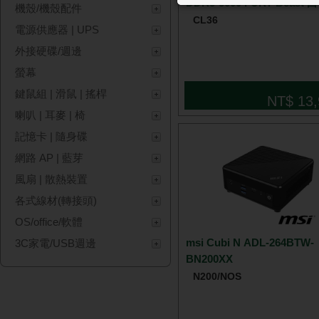
DDR5-5600 FURY Beast 
機殼/機殼配件
CL36
電源供應器 | UPS
外接硬碟/週邊
螢幕
鍵鼠組 | 滑鼠 | 搖桿
NT$ 13,
喇叭 | 耳麥 | 椅
記憶卡 | 隨身碟
網路 AP | 藍芽
風扇 | 散熱裝置
各式線材(轉接頭)
OS/office/軟體
msi Cubi N ADL-264BTW-
3C家電/USB週邊
BN200XX
N200/NOS