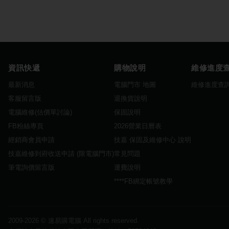
資訊快遞
購物說明
維修進度
最新消息
電腦門市 地圖
維修進度查
客服留言版
退換貨說明
電腦維修(估價單討論)
保固說明
FB粉絲專頁
2026營業日曆表
經銷商會員申請
技嘉 保固及維修中心 說明
技嘉維修到府收送申請 (限電腦門市)
常見問題
筆電詢價留言版
運費說明
****FB綁定帳號教學
2009-2026 ©
速易購電腦
All rights reserved.