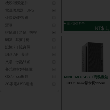
機殼/機殼配件
電源供應器 | UPS
外接硬碟/週邊
🔑 登入現省 $100
螢幕
NT$ 1,
鍵鼠組 | 滑鼠 | 搖桿
喇叭 | 耳麥 | 椅
記憶卡 | 隨身碟
網路 AP | 藍芽
風扇 | 散熱裝置
各式線材(轉接頭)
OS/office/軟體
MINI 168 USB3.0 商務機箱
CPU:14cm/顯卡長:22cm
3C家電/USB週邊