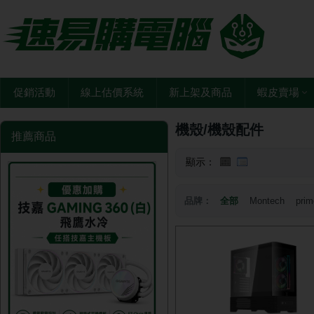
促銷活動
線上估價系統
新上架及商品
蝦皮賣場
機殼/機殼配件
推薦商品
顯示：
品牌：
全部
Montech
prim