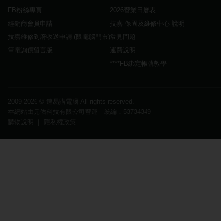
FB粉絲專頁
2026營業日曆表
經銷商會員申請
技嘉 保固及維修中心 說明
技嘉維修到府收送申請 (限電腦門市)
常見問題
筆電詢價留言版
運費說明
****FB綁定帳號教學
2009-2026 ©
速易購電腦
All rights reserved.
本網站由元佑科技有限公司營運 統編：53734349
購物說明
｜
隱私權政策