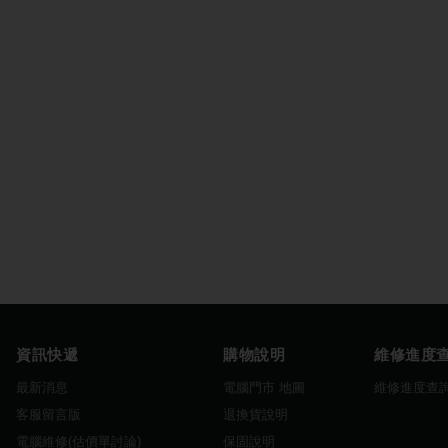
資訊快遞
購物說明
維修進度
最新消息
電腦門市 地圖
維修進度查
客服留言版
退換貨說明
電腦維修(估價單討論)
保固說明