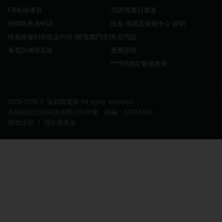
FB粉絲專頁
2026營業日曆表
經銷商會員申請
技嘉 保固及維修中心 說明
技嘉維修到府收送申請 (限電腦門市)
常見問題
筆電詢價留言版
運費說明
****FB綁定帳號教學
2009-2026 ©
速易購電腦
All rights reserved.
本網站由元佑科技有限公司營運 統編：53734349
購物說明
｜
隱私權政策