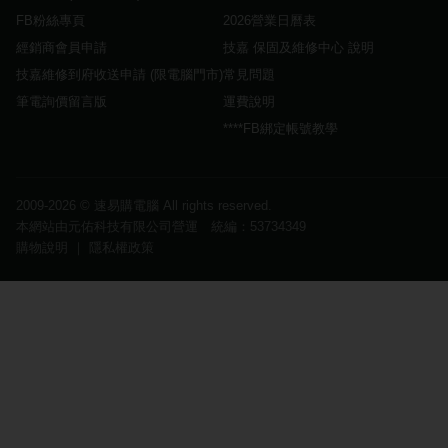
FB粉絲專頁
2026營業日曆表
經銷商會員申請
技嘉 保固及維修中心 說明
技嘉維修到府收送申請 (限電腦門市)
常見問題
筆電詢價留言版
運費說明
****FB綁定帳號教學
2009-2026 ©
速易購電腦
All rights reserved.
本網站由元佑科技有限公司營運 統編：53734349
購物說明
｜
隱私權政策