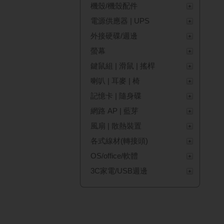
機殼/機殼配件
電源供應器 | UPS
外接硬碟/週邊
螢幕
鍵鼠組 | 滑鼠 | 搖桿
喇叭 | 耳麥 | 椅
記憶卡 | 隨身碟
網路 AP | 藍芽
風扇 | 散熱裝置
各式線材(轉接頭)
OS/office/軟體
3C家電/USB週邊