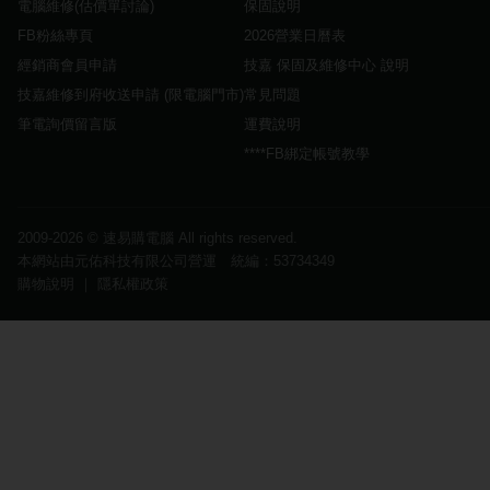
電腦維修(估價單討論)
保固說明
FB粉絲專頁
2026營業日曆表
經銷商會員申請
技嘉 保固及維修中心 說明
技嘉維修到府收送申請 (限電腦門市)
常見問題
筆電詢價留言版
運費說明
****FB綁定帳號教學
2009-2026 ©
速易購電腦
All rights reserved.
本網站由元佑科技有限公司營運 統編：53734349
購物說明
｜
隱私權政策