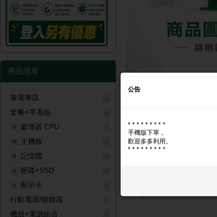
商品清單
公告
筆電專區
商品圖片
商品問與答
套餐+準系統
* * * * * * * * *
商品圖片
處理器 CPU
U
手機版下單，
主機板
歡迎多多利用。
M
* * * * * * * * *
記憶體
R
硬碟+SSD
H
顯示卡
V
行動電源/燒錄器
機殼+電源組合