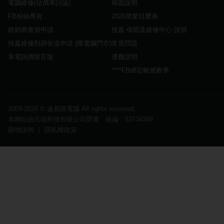
電腦維修(估價單討論)
保固說明
FB粉絲專頁
2026營業日曆表
經銷商會員申請
技嘉 保固及維修中心 說明
技嘉維修到府收送申請 (限電腦門市)
常見問題
筆電詢價留言版
運費說明
****FB綁定帳號教學
2009-2026 ©
速易購電腦
All rights reserved.
本網站由元佑科技有限公司營運 統編：53734349
購物說明
｜
隱私權政策