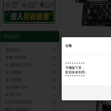
商品清單
公告
筆電專區
商品圖片
商品問與答
套餐+準系統
* * * * * * * * *
商品圖片
處理器 CPU
U
手機版下單，
主機板
歡迎多多利用。
M
* * * * * * * * *
記憶體
R
硬碟+SSD
H
顯示卡
V
行動電源/燒錄器
機殼+電源組合