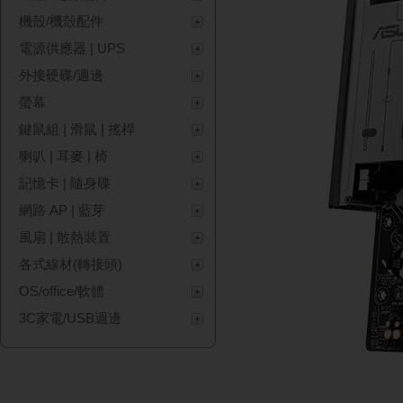
機殼/機殼配件
電源供應器 | UPS
外接硬碟/週邊
螢幕
鍵鼠組 | 滑鼠 | 搖桿
喇叭 | 耳麥 | 椅
記憶卡 | 隨身碟
網路 AP | 藍芽
風扇 | 散熱裝置
各式線材(轉接頭)
OS/office/軟體
3C家電/USB週邊