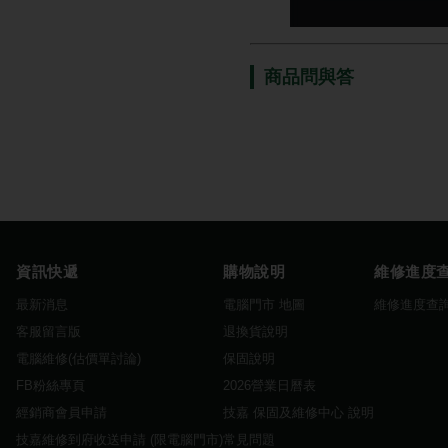
商品問與答
資訊快遞
購物說明
維修進度
最新消息
電腦門市 地圖
維修進度查
客服留言版
退換貨說明
電腦維修(估價單討論)
保固說明
FB粉絲專頁
2026營業日曆表
經銷商會員申請
技嘉 保固及維修中心 說明
技嘉維修到府收送申請 (限電腦門市)
常見問題