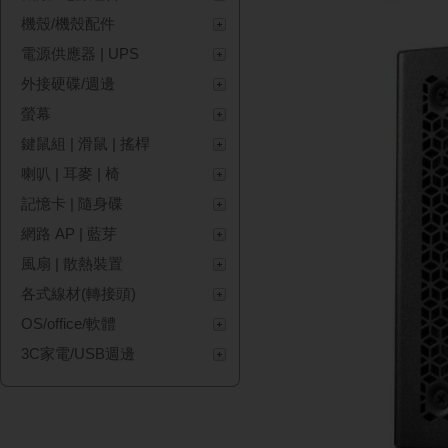
機殼/機殼配件
電源供應器 | UPS
外接硬碟/週邊
螢幕
鍵鼠組 | 滑鼠 | 搖桿
喇叭 | 耳麥 | 椅
記憶卡 | 隨身碟
網路 AP | 藍芽
風扇 | 散熱裝置
各式線材(轉接頭)
OS/office/軟體
3C家電/USB週邊