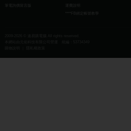
筆電詢價留言版
運費說明
****FB綁定帳號教學
2009-2026 ©
速易購電腦
All rights reserved.
本網站由元佑科技有限公司營運 統編：53734349
購物說明
｜
隱私權政策