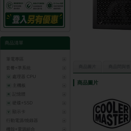
商品清單
筆電專區
商品圖片
商品問與答
套餐+準系統
處理器 CPU
U
商品圖片
主機板
M
記憶體
R
硬碟+SSD
H
顯示卡
V
行動電源/燒錄器
機殼+電源組合